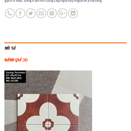
gạch ở đâu
,
song trần nơi cung cấp ngói lợp viglacera hạ long
MÔ TẢ
ĐÁNH GIÁ (0)