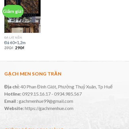
Giảm giá!
ĐÁ LÁT NỀN
Đá 60×1,2m
390
₫
290
₫
GẠCH MEN SONG TRẦN
Địa chỉ:
40 Phan Đình Giót, Phường Thuỷ Xuân, Tp Huế
Hotline:
0929.15.16.17 - 0934.985.567
Email :
gachmenhue99@gmail.com
Website:
https://gachmenhue.com