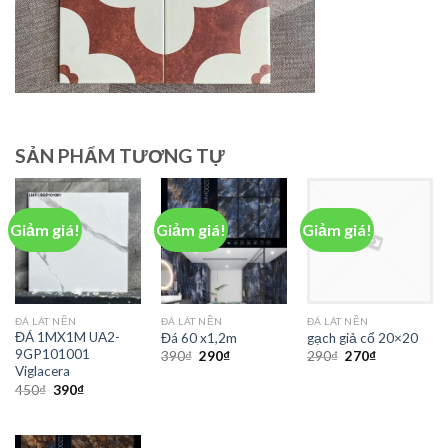
SẢN PHẨM TƯƠNG TỰ
Giảm giá!
Giảm giá!
Giảm giá!
ĐÁ LÁT NỀN
ĐÁ LÁT NỀN
ĐÁ LÁT NỀN
ĐÁ 1MX1M UA2-
Đá 60 x1,2m
gạch giả cổ 20×20
9GP101001
390
₫
290
₫
290
₫
270
₫
Viglacera
450
₫
390
₫