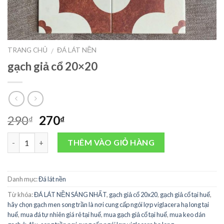
TRANG CHỦ
ĐÁ LÁT NỀN
/
gạch giả cổ 20×20
290
270
₫
₫
Số lượng
THÊM VÀO GIỎ HÀNG
Danh mục:
Đá lát nền
Từ khóa:
ĐÁ LÁT NỀN SÁNG NHẤT
,
gạch giả cổ 20x20
,
gạch giả cổ tại huế
,
hãy chọn gạch men song trần là nơi cung cấp ngói lợp viglacera hạ long tại
huế
,
mua đá tự nhiên giá rẻ tại huế
,
mua gạch giả cổ tại huế
,
mua keo dán