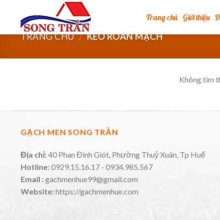
Skip
Trang chủ
Giới thiệu
D
to
content
TRANG CHỦ
KEO ROAN MẠCH
/
Không tìm t
GẠCH MEN SONG TRẦN
Địa chỉ:
40 Phan Đình Giót, Phường Thuỷ Xuân, Tp Huế
Hotline:
0929.15.16.17 - 0934.985.567
Email :
gachmenhue99@gmail.com
Website:
https://gachmenhue.com