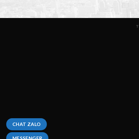
T
CHAT ZALO
MESSENGER