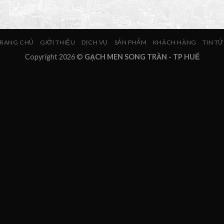
RANG CHỦ
GIỚI THIỆU
DỊCH VỤ
SẢN PHẨM
KHÁCH HÀNG
TIN T
Copyright 2026 ©
GẠCH MEN SONG TRẦN - TP HUẾ