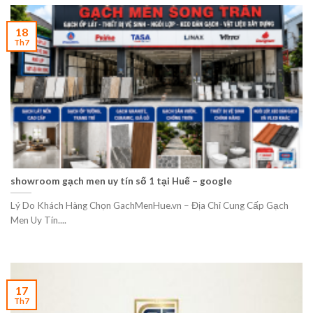
18
Th7
showroom gạch men uy tín số 1 tại Huế – google
Lý Do Khách Hàng Chọn GachMenHue.vn – Địa Chỉ Cung Cấp Gạch
Men Uy Tín....
17
Th7