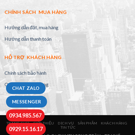
CHÍNH SÁCH MUA HÀNG
Hướng dẫn đặt, mua hàng
Hướng dẫn thanh toán
HỖ TRỢ KHÁCH HÀNG
Chính sách bảo hành
Quy định đổi trả hàng
CHAT ZALO
MESSENGER
0934.985.567
TRANG CHỦ
GIỚI THIỆU
DỊCH VỤ
SẢN PHẨM
KHÁCH HÀNG
TIN TỨC
0929.15.16.17