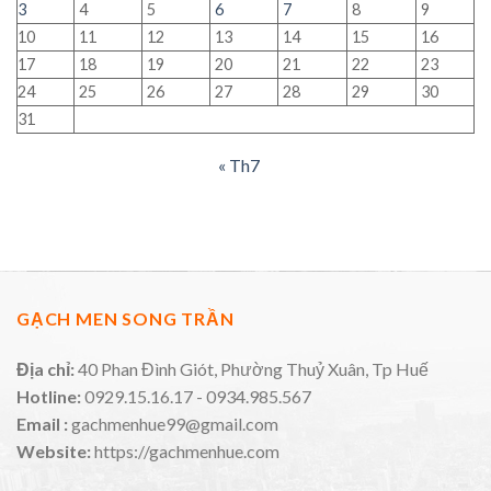
3
4
5
6
7
8
9
10
11
12
13
14
15
16
17
18
19
20
21
22
23
24
25
26
27
28
29
30
31
« Th7
GẠCH MEN SONG TRẦN
Địa chỉ:
40 Phan Đình Giót, Phường Thuỷ Xuân, Tp Huế
Hotline:
0929.15.16.17 - 0934.985.567
Email :
gachmenhue99@gmail.com
Website:
https://gachmenhue.com