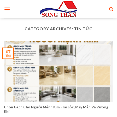
Skip
to
content
CATEGORY ARCHIVES:
TIN TỨC
07
Th8
Chọn Gạch Cho Người Mệnh Kim -Tài Lộc, May Mắn Và Vượng
Khí