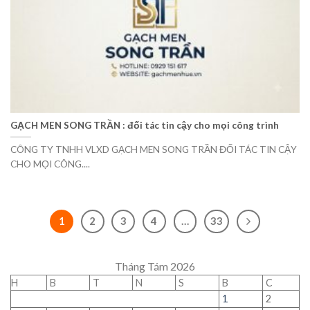
GẠCH MEN SONG TRẦN : đối tác tin cậy cho mọi công trình
CÔNG TY TNHH VLXD GẠCH MEN SONG TRẦN ĐỐI TÁC TIN CẬY
CHO MỌI CÔNG....
1
2
3
4
…
33
Tháng Tám 2026
H
B
T
N
S
B
C
1
2