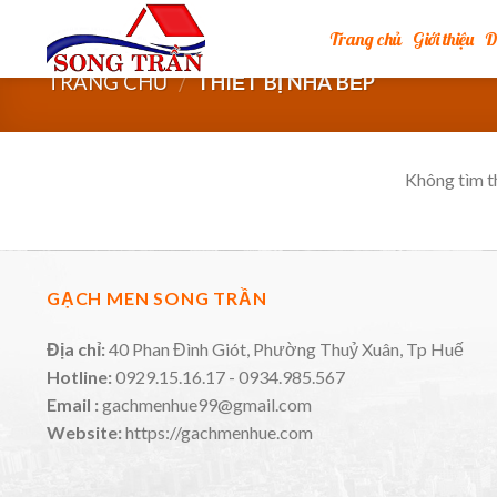
Skip
Trang chủ
Giới thiệu
D
to
content
TRANG CHỦ
THIẾT BỊ NHÀ BẾP
/
Không tìm t
GẠCH MEN SONG TRẦN
Địa chỉ:
40 Phan Đình Giót, Phường Thuỷ Xuân, Tp Huế
Hotline:
0929.15.16.17 - 0934.985.567
Email :
gachmenhue99@gmail.com
Website:
https://gachmenhue.com