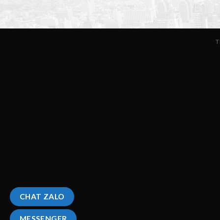
T
CHAT ZALO
MESSENGER