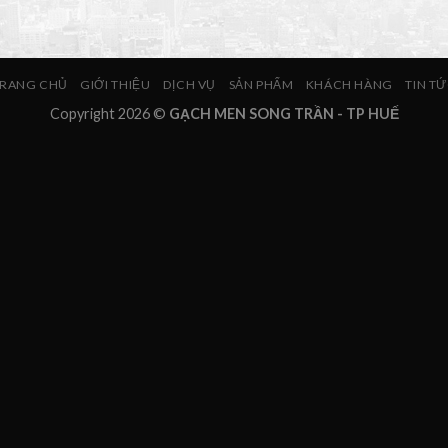
RANG CHỦ
GIỚI THIỆU
DỊCH VỤ
SẢN PHẨM
KHÁCH HÀNG
TIN T
Copyright 2026 ©
GẠCH MEN SONG TRẦN - TP HUẾ