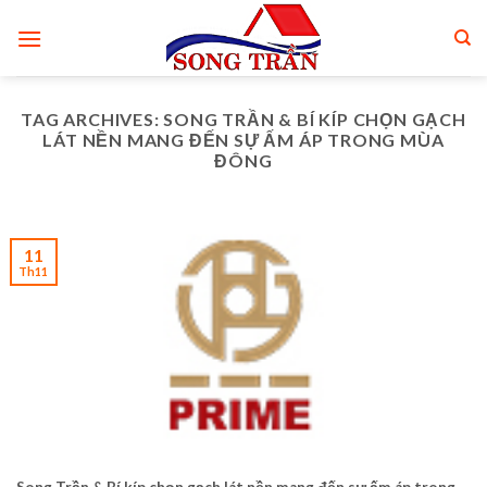
Skip
to
content
TAG ARCHIVES:
SONG TRẦN & BÍ KÍP CHỌN GẠCH
LÁT NỀN MANG ĐẾN SỰ ẤM ÁP TRONG MÙA
ĐÔNG
11
Th11
Song Trần & Bí kíp chọn gạch lát nền mang đến sự ấm áp trong