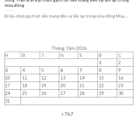
mùa đông
Bí kíp chọn gạch lát nền mang đến sự ấm áp trong mùa đông Mùa....
Tháng Tám 2026
H
B
T
N
S
B
C
1
2
3
4
5
6
7
8
9
10
11
12
13
14
15
16
17
18
19
20
21
22
23
24
25
26
27
28
29
30
31
« Th7