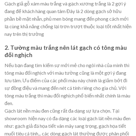
Gạch giả gỗ xám màu trắng và gạch xương trắng là 2 gợi ý
đang để khách hàng quan tâm Đây là 2 dòng gạch sở hữu
phần bề mặt nhẵn, phủ men bóng mang đến phong cách mới
lạ cùng khả năng chống lại trơn trượt thuộc loại tốt nhất hiện
nay trên thị trường
2. Tường màu trắng nên lát gạch có tông màu
đối nghịch
Nếu bạn đang tìm kiếm sự mới mẻ cho ngôi nhà của mình thì
tông màu đối nghịch với màu tường cũng là một gợi ý đang
lưu tâm. Ưu điểm của các phối màu này chính là giảm bớt đi
sự đồng điệu và mang đến nét cá tính riêng cho gia chủ. Với
tông màu trắng thì màu đối nghịch phổ biến nhất chính là màu
đen.
Gạch lát nền màu đen cũng rất đa dạng sự lựa chọn. Tại
showroom hiện nay có đa dạng các loại gạch lát nền màu đen
như: gạch giả đá họa tiết vân mây sang trọng, gạch họa tiết
muối tiêu cá tính,.. các dòng gạch lát thường được phân phối