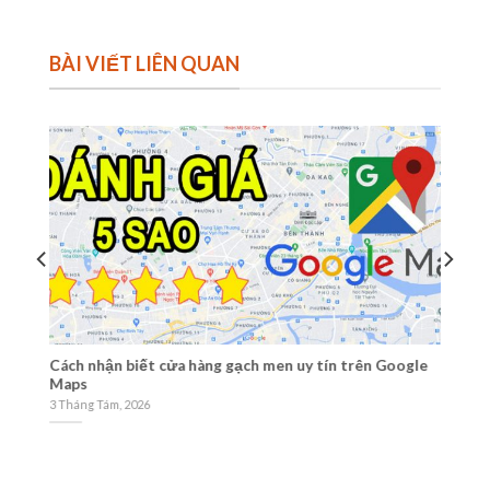
BÀI VIẾT LIÊN QUAN
Cách nhận biết cửa hàng gạch men uy tín trên Google
Ti
Maps
1 
3 Tháng Tám, 2026