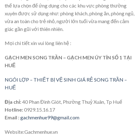
thể lựa chọn để ứng dụng cho các khu vực phòng thường
xuyên được sử dụng như: phòng khách, phòng ăn, phòng ngủ,
vừa an toàn cho trẻ nhỏ, người lớn tuổi vừa mang đến cảm
giác gần gũi với thiên nhiên.
Mọi chi tiết xin vui lòng liên hệ :
GẠCH MEN SONG TRẦN – GẠCH MEN ÚY TÍN SỐ 1 TẠI
HUẾ
NGÓI LỢP – THIẾT BỊ VỆ SINH GIÁ RẺ SONG TRẦN –
HUẾ
Địa chỉ:
40 Phan Đình Giót, Phường Thuỷ Xuân, Tp Huế
Hotline:
0929.15.16.17
Email :
gachmenhue99@gmail.com
Website:Gachmenhue.vn