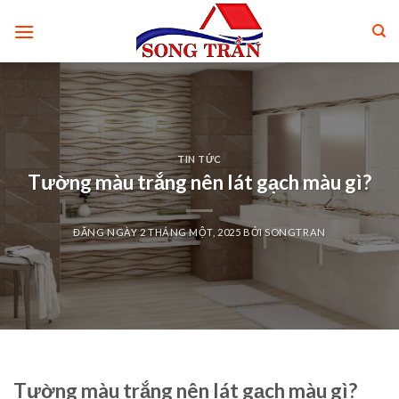
Skip
to
content
TIN TỨC
Tường màu trắng nên lát gạch màu gì?
ĐĂNG NGÀY
2 THÁNG MỘT, 2025
BỞI
SONGTRAN
Tường màu trắng nên lát gạch màu gì?