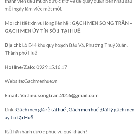
thành viên đều muốn được trở về để quây quần bên nhau sau
mỗi ngày làm việc mệt mỏi.
Mọi chi tiết xin vui lòng liên hệ :
GẠCH MEN SONG TRẦN –
GẠCH MEN ÚY TÍN SỐ 1 TẠI HUẾ
Địa chỉ:
Lô E44 khu quy hoạch Bàu Vá, Phường Thuỷ Xuân,
Thành phố Huế
Hotline/Zalo:
0929.15.16.17
Website:Gachmenhue.vn
Email : Vatlieu.songtran.2016@gmail.com
Link :
Gạch men giá rẻ tại huế
,
Gạch men huế
,
Đại lý gạch men
uy tín tại Huế
Rất hân hạnh được phục vụ quý khách !