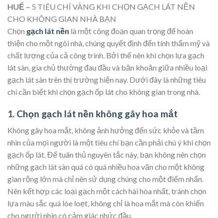
HUẾ –
5 TIÊU CHÍ VÀNG KHI CHỌN GẠCH LÁT NỀN
CHO KHÔNG GIAN NHÀ BẠN
Chọn
gạch lát nền
là một công đoạn quan trọng để hoàn
thiện cho một ngôi nhà, chúng quyết định đến tính thẩm mỹ và
chất lượng của cả công trình. Bởi thế nên khi chọn lựa gạch
lát sàn, gia chủ thường đau đầu và băn khoăn giữa nhiều loại
gạch lát sàn trên thị trường hiện nay. Dưới đây là những tiêu
chí cần biết khi chọn gạch ốp lát cho không gian trong nhà.
1.
Chọn gạch lát nền không gây hoa mắt
Không gây hoa mắt, không ảnh hưởng đến sức khỏe và tầm
nhìn của mọi người là một tiêu chí bạn cần phải chú ý khi chọn
gạch ốp lát. Để tuân thủ nguyên tắc này, bạn không nên chọn
những gạch lát sàn quá có quá nhiều hoa văn cho một không
gian rộng lớn mà chỉ nên sử dụng chúng cho một điểm nhấn.
Nên kết hợp các loại gạch một cách hài hòa nhất, tránh chọn
lựa màu sắc quá lòe loẹt, không chỉ là hoa mắt mà còn khiến
cho người nhìn có cảm giác nhức đầu.