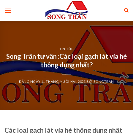
Skip
to
content
TIN TỨC
Song Trần tư vấn :Các loại gạch lát vỉa hè
thông dụng nhất?
ĐĂNG NGÀY
11 THÁNG MƯỜI HAI, 2023
BỞI
SONGTRAN
Các loại gạch lát vỉa hè thông dụng nhất