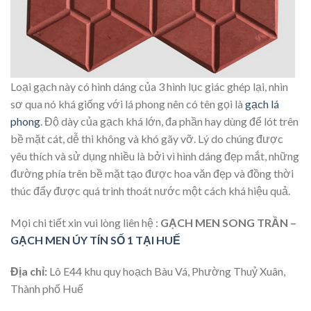
Loại gạch này có hình dáng của 3 hình lục giác ghép lại, nhìn
sơ qua nó khá giống với lá phong nên có tên gọi là
gạch lá
phong
. Độ dày của gạch khá lớn, đa phần hay dùng để lót trên
bề mặt cát, dễ thi không và khó gãy vỡ. Lý do chúng được
yêu thích và sử dụng nhiều là bởi vì hình dáng đẹp mắt, những
đường phía trên bề mặt tạo được hoa văn đẹp và đồng thời
thúc đẩy được quá trình thoát nước một cách khá hiệu quả.
Mọi chi tiết xin vui lòng liên hệ :
GẠCH MEN SONG TRẦN –
GẠCH MEN ÚY TÍN SỐ 1 TẠI HUẾ
Địa chỉ:
Lô E44 khu quy hoạch Bàu Vá, Phường Thuỷ Xuân,
Thành phố Huế