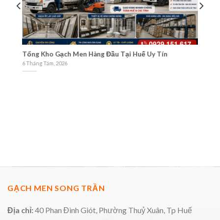
Và
Tổng Kho Gạch Men Hàng Đầu Tại Huế Uy Tín
Cá
M
6 Tháng Tám, 2026
3 
GẠCH MEN SONG TRẦN
Địa chỉ:
40 Phan Đình Giót, Phường Thuỷ Xuân, Tp Huế