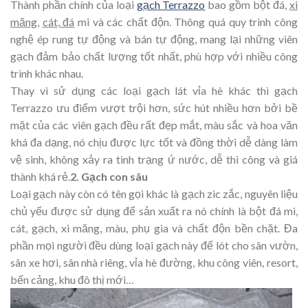
Thành phần chính của loại
gạch Terrazzo
bao gồm bột đá,
xi
măng
,
cát, đá
mi và các chất độn. Thông quá quy trình công
nghệ ép rung tự động và bán tự động, mang lại những viên
gạch đảm bảo chất lượng tốt nhất, phù hợp với nhiều công
trình khác nhau.
Thay vì sử dụng các loại gạch lát vỉa hè khác thì gạch
Terrazzo ưu điểm vượt trội hơn, sức hút nhiều hơn bởi bề
mặt của các viên gạch đều rất đẹp mắt, màu sắc và hoa văn
khá đa dạng, nó chịu được lực tốt và đồng thời dễ dàng làm
vệ sinh, không xảy ra tình trạng ứ nước, dễ thi công và giá
thành khá rẻ.
2. Gạch con sâu
Loại gạch này còn có tên gọi khác là gạch zic zắc, nguyên liệu
chủ yếu được sử dụng để sản xuất ra nó chính là bột đá mi,
cát, gạch, xi măng, màu, phụ gia và chất độn bền chặt. Đa
phần mọi người đều dùng loại gạch này để lót cho sân vườn,
sân xe hơi, sân nhà riêng, vỉa hè đường, khu công viên, resort,
bến cảng, khu đô thị mới…