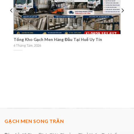
Và
Tổng Kho Gạch Men Hàng Đầu Tại Huế Uy Tín
Cá
M
6 Tháng Tám, 2026
3 
GẠCH MEN SONG TRẦN