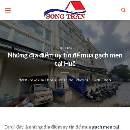
Skip
to
content
TIN TỨC
Những địa điểm uy tín để mua gạch men
tại Huế
ĐĂNG NGÀY
16 THÁNG MƯỜI HAI, 2025
BỞI
SONGTRAN
Dưới đây là
những địa điểm uy tín để mua
gạch men tại