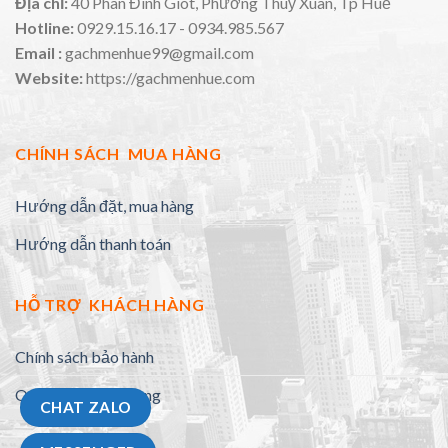
Địa chỉ:
40 Phan Đình Giót, Phường Thuỷ Xuân, Tp Huế
Hotline:
0929.15.16.17 - 0934.985.567
Email :
gachmenhue99@gmail.com
Website:
https://gachmenhue.com
CHÍNH SÁCH MUA HÀNG
Hướng dẫn đặt, mua hàng
Hướng dẫn thanh toán
HỖ TRỢ KHÁCH HÀNG
Chính sách bảo hành
Quy định đổi trả hàng
CHAT ZALO