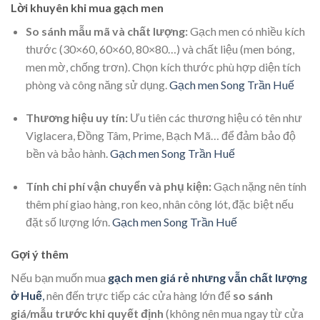
Lời khuyên khi mua gạch men
So sánh mẫu mã và chất lượng:
Gạch men có nhiều kích
thước (30×60, 60×60, 80×80…) và chất liệu (men bóng,
men mờ, chống trơn). Chọn kích thước phù hợp diện tích
phòng và công năng sử dụng.
Gạch men Song Trần Huế
Thương hiệu uy tín:
Ưu tiên các thương hiệu có tên như
Viglacera, Đồng Tâm, Prime, Bạch Mã… để đảm bảo độ
bền và bảo hành.
Gạch men Song Trần Huế
Tính chi phí vận chuyển và phụ kiện:
Gạch nặng nên tính
thêm phí giao hàng, ron keo, nhân công lót, đặc biệt nếu
đặt số lượng lớn.
Gạch men Song Trần Huế
Gợi ý thêm
Nếu bạn muốn mua
gạch men giá rẻ nhưng vẫn chất lượng
ở Huế
,
nên đến trực tiếp các cửa hàng lớn để
so sánh
giá/mẫu trước khi quyết định
(không nên mua ngay từ cửa