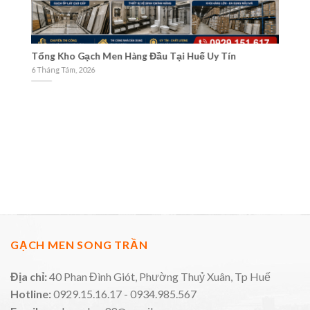
Và
Tổng Kho Gạch Men Hàng Đầu Tại Huế Uy Tín
Cá
M
6 Tháng Tám, 2026
3 
GẠCH MEN SONG TRẦN
Địa chỉ:
40 Phan Đình Giót, Phường Thuỷ Xuân, Tp Huế
Hotline:
0929.15.16.17 - 0934.985.567