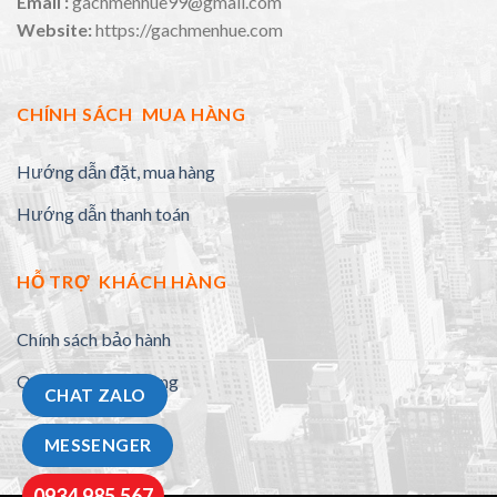
Email :
gachmenhue99@gmail.com
Website:
https://gachmenhue.com
CHÍNH SÁCH MUA HÀNG
Hướng dẫn đặt, mua hàng
Hướng dẫn thanh toán
HỖ TRỢ KHÁCH HÀNG
Chính sách bảo hành
Quy định đổi trả hàng
CHAT ZALO
MESSENGER
0934.985.567