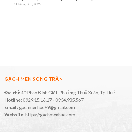
M
6 Tháng Tám, 2026
3 
GẠCH MEN SONG TRẦN
Địa chỉ:
40 Phan Đình Giót, Phường Thuỷ Xuân, Tp Huế
Hotline:
0929.15.16.17 - 0934.985.567
Email :
gachmenhue99@gmail.com
Website:
https://gachmenhue.com