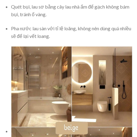
Quét bụi, lau sơ bằng cây lau nhà ẩm để gạch không bám
bụi, tránh ố vàng.
Pha nước lau sàn với tỉ lệ loãng, không nên dùng quá nhiều
sẽ để lại vết loang.