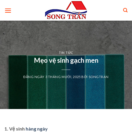
Skip
to
content
TIN TỨC
Mẹo vệ sinh gạch men
ĐĂNG NGÀY
3 THÁNG MƯỜI, 2025
BỞI
SONGTRAN
1. Vệ sinh
hàng ngày