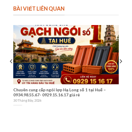
BÀI VIẾT LIÊN QUAN
Chuyên cung cấp ngói lợp Hạ Long số 1 tại Huế –
Cá
0934.98.55.67- 0929.15.16.17 giá rẻ
N
30 Tháng Bảy, 2026
24