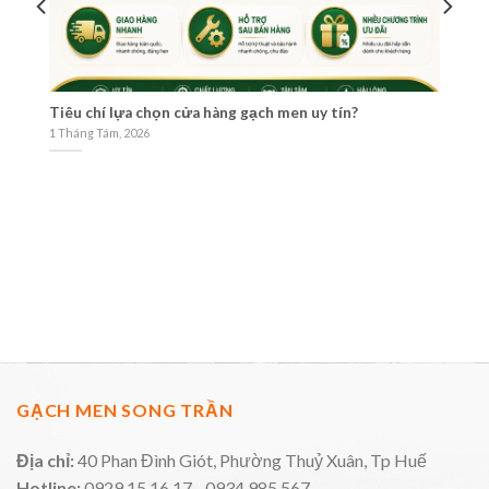
e
Tiêu chí lựa chọn cửa hàng gạch men uy tín?
Ch
09
1 Tháng Tám, 2026
30
GẠCH MEN SONG TRẦN
Địa chỉ:
40 Phan Đình Giót, Phường Thuỷ Xuân, Tp Huế
Hotline:
0929.15.16.17 - 0934.985.567