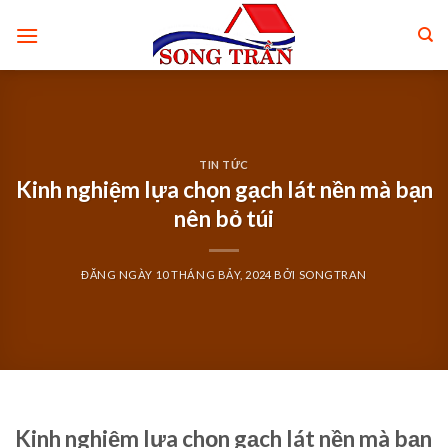
Skip
to
content
TIN TỨC
Kinh nghiệm lựa chọn gạch lát nền mà bạn
nên bỏ túi
ĐĂNG NGÀY
10 THÁNG BẢY, 2024
BỞI
SONGTRAN
Kinh nghiệm lựa chọn gạch lát nền mà bạn