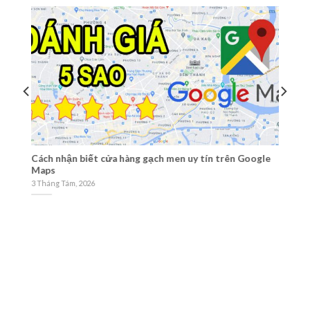
Cách nhận biết cửa hàng gạch men uy tín trên Google
Ti
Maps
1 
3 Tháng Tám, 2026