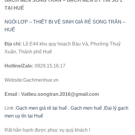
GẠCH MEN SONG TRẦN – GẠCH MEN ÚY TÍN SỐ 1
TẠI HUẾ
NGÓI LỢP – THIẾT BỊ VỆ SINH GIÁ RẺ SONG TRẦN –
HUẾ
Địa chỉ:
Lô E44 khu quy hoạch Bàu Vá, Phường Thuỷ
Xuân, Thành phố Huế
Hotline/Zalo:
0929.15.16.17
Website:Gachmenhue.vn
Email : Vatlieu.songtran.2016@gmail.com
Link :
Gạch men giá rẻ tại huế
,
Gạch men huế
,
Đại lý gạch
men uy tín tại Huế
Rất hân hạnh được phục vụ quý khách !