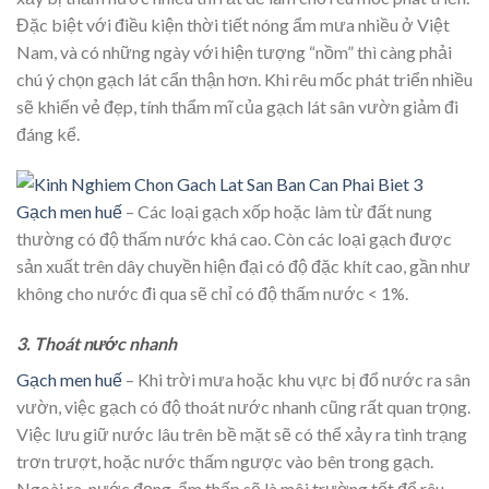
Đặc biệt với điều kiện thời tiết nóng ẩm mưa nhiều ở Việt
Nam, và có những ngày với hiện tượng “nồm” thì càng phải
chú ý chọn gạch lát cẩn thận hơn. Khi rêu mốc phát triển nhiều
sẽ khiến vẻ đẹp, tính thẩm mĩ của gạch lát sân vườn giảm đi
đáng kể.
Gạch men huế
– Các loại gạch xốp hoặc làm từ đất nung
thường có độ thấm nước khá cao. Còn các loại gạch được
sản xuất trên dây chuyền hiện đại có độ đặc khít cao, gần như
không cho nước đi qua sẽ chỉ có độ thấm nước < 1%.
3. Thoát nước nhanh
Gạch men huế
– Khi trời mưa hoặc khu vực bị đổ nước ra sân
vườn, việc gạch có độ thoát nước nhanh cũng rất quan trọng.
Việc lưu giữ nước lâu trên bề mặt sẽ có thể xảy ra tình trạng
trơn trượt, hoặc nước thấm ngược vào bên trong gạch.
Ngoài ra, nước đọng, ẩm thấp sẽ là môi trường tốt để rêu