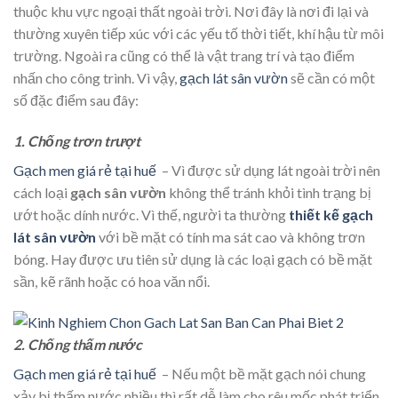
thuộc khu vực ngoại thất ngoài trời. Nơi đây là nơi đi lại và
thường xuyên tiếp xúc với các yếu tố thời tiết, khí hậu từ môi
trường. Ngoài ra cũng có thể là vật trang trí và tạo điểm
nhấn cho công trình. Vì vậy,
gạch lát sân vườn
sẽ cần có một
số đặc điểm sau đây:
1. Chống trơn trượt
Gạch men giá rẻ tại huế
– Vì được sử dụng lát ngoài trời nên
cách loại
gạch sân vườn
không thể tránh khỏi tình trạng bị
ướt hoặc dính nước. Vì thế, người ta thường
thiết kế gạch
lát sân vườn
với bề mặt có tính ma sát cao và không trơn
bóng. Hay được ưu tiên sử dụng là các loại gạch có bề mặt
sần, kẽ rãnh hoặc có hoa văn nổi.
2. Chống thấm nước
Gạch men giá rẻ tại huế
– Nếu một bề mặt gạch nói chung
xảy bị thấm nước nhiều thì rất dễ làm cho rêu mốc phát triển.