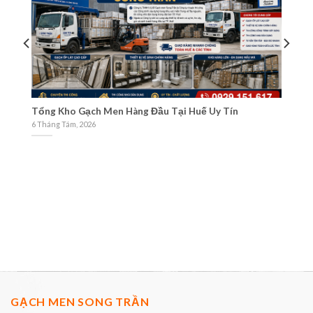
Và
Tổng Kho Gạch Men Hàng Đầu Tại Huế Uy Tín
Cá
M
6 Tháng Tám, 2026
3 
GẠCH MEN SONG TRẦN