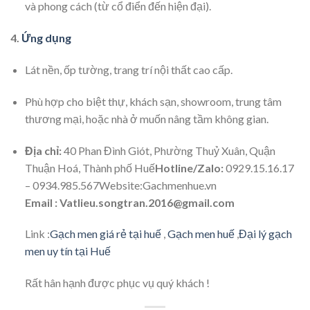
và phong cách (từ cổ điển đến hiện đại).
4.
Ứng dụng
Lát nền, ốp tường, trang trí nội thất cao cấp.
Phù hợp cho biệt thự, khách sạn, showroom, trung tâm
thương mại, hoặc nhà ở muốn nâng tầm không gian.
Địa chỉ:
40 Phan Đình Giót, Phường Thuỷ Xuân, Quận
Thuận Hoá, Thành phố Huế
Hotline/Zalo:
0929.15.16.17
– 0934.985.567Website:Gachmenhue.vn
Email : Vatlieu.songtran.2016@gmail.com
Link :
Gạch men giá rẻ tại huế
,
Gạch men huế
,
Đại lý gạch
men uy tín tại Huế
Rất hân hạnh được phục vụ quý khách !