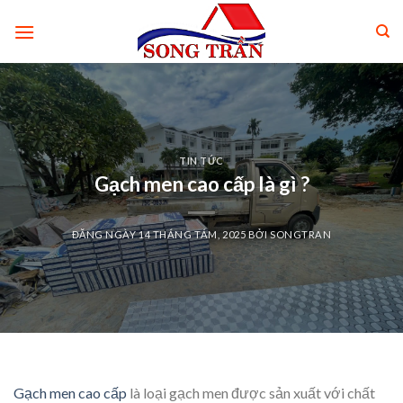
Skip
to
content
TIN TỨC
Gạch men cao cấp là gì ?
ĐĂNG NGÀY
14 THÁNG TÁM, 2025
BỞI
SONGTRAN
Gạch men cao cấp
là loại gạch men được sản xuất với chất