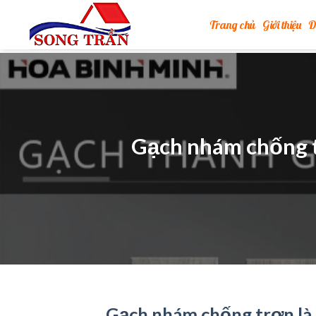
Skip
Trang chủ
Giới thiệu
D
to
content
Gạch nhám chống t
Gạch nhám chống trơn là 