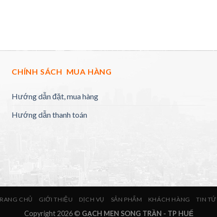
CHÍNH SÁCH MUA HÀNG
Hướng dẫn đặt, mua hàng
Hướng dẫn thanh toán
RANG CHỦ
GIỚI THIỆU
DỊCH VỤ
SẢN PHẨM
KHÁCH HÀNG
TIN T
Copyright 2026 ©
GẠCH MEN SONG TRẦN - TP HUẾ