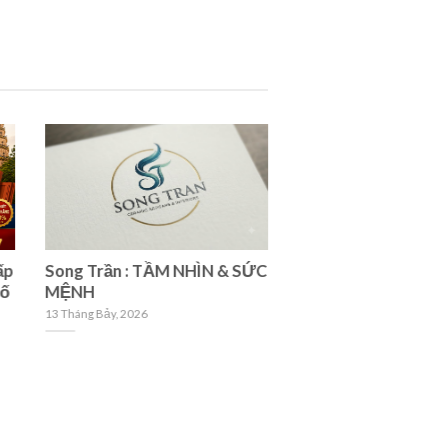
ấp
Song Trần : TẦM NHÌN & SỨC
Chọn Gạch Cho Ng
số
MỆNH
Kim -Tài Lộc, May M
Vượng Khí
13 Tháng Bảy, 2026
7 Tháng Tám, 2026