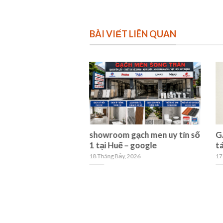
BÀI VIẾT LIÊN QUAN
h Mát Mẻ Cho Mùa
showroom gạch men uy tín số
G
 Quyết Giúp Ngôi
1 tại Huế – google
tá
Dễ Chịu
18 Tháng Bảy, 2026
17
, 2026