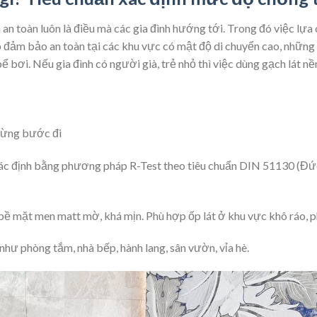
an toàn luôn là điều mà các gia đình hướng tới. Trong đó việc lựa
 đảm bảo an toàn tại các khu vực có mật độ di chuyển cao, những
ể bơi. Nếu gia đình có người già, trẻ nhỏ thì việc dùng gạch lát n
từng bước đi
c định bằng phương pháp R-Test theo tiêu chuẩn DIN 51130 (Đức)
bề mặt men matt mờ, khá mịn. Phù hợp ốp lát ở khu vực khô ráo, 
như phòng tắm, nhà bếp, hành lang, sân vườn, vỉa hè.