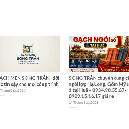
ẠCH MEN SONG TRẦN : đối
SONG TRẦN chuyên cung c
c tin cậy cho mọi công trình
ngói lợp Hạ Long, Gốm Mỹ 
1 tại Huế – 0934.98.55.67-
 Tháng Bảy, 2026
0929.15.16.17 giá rẻ
14 Tháng Bảy, 2026