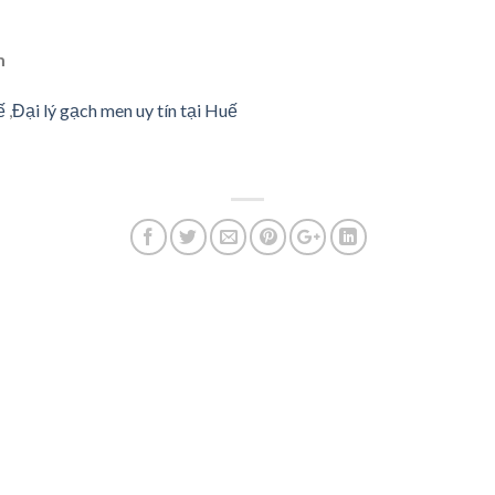
m
ế
,
Đại lý gạch men uy tín tại Huế