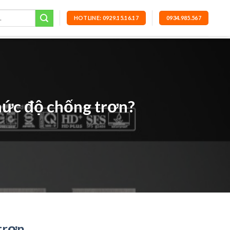
HOTLINE: 0929.15.16.17
0934.985.567
mức độ chống trơn?
trơn