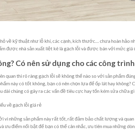
i nhỏ về kỹ thuật như lỗ khí, các cạnh, kích thước… chưa hoàn hảo n
m được nhà sản xuất liệt kê là gạch lỗi và được bán với mức giá ư
hông? Có nên sử dụng cho các công trìn
iên quan thì rõ ràng gạch lỗi sẽ không thể nào so với sản phẩm đún
n phẩm này có tốt không, bạn có nên chọn lựa để ốp lát hay không
u dài chúng có gây ra các vấn đề tiêu cực hay tốn kém sửa chữa g
ểu về gạch lỗi giá rẻ
ởi vì những sản phẩm này rất tốt, rất đảm bảo chất lượng và quan 
 và ưu điểm nổi bật để bạn có thể cân nhắc, ưu tiên mua những dòn