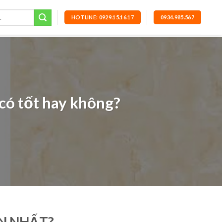
HOTLINE: 0929.15.16.17
0934.985.567
 có tốt hay không?
ÍN NHẤT?