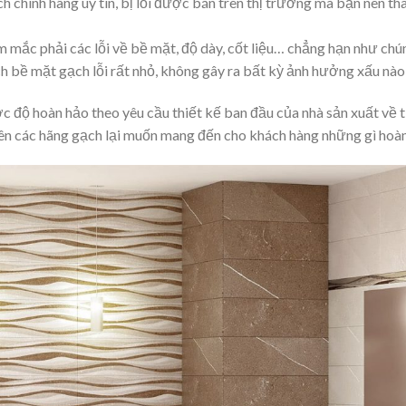
h chính hãng uy tín, bị lỗi được bán trên thị trường mà bạn nên th
m mắc phải các lỗi về bề mặt, độ dày, cốt liệu… chẳng hạn như ch
h bề mặt gạch lỗi rất nhỏ, không gây ra bất kỳ ảnh hưởng xấu nào t
 độ hoàn hảo theo yêu cầu thiết kế ban đầu của nhà sản xuất về 
ên các hãng gạch lại muốn mang đến cho khách hàng những gì hoàn 