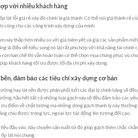
 hợp với nhiều khách hàng
 lát lỗi giá rẻ này đó chính là giá thành. Có thể nói giá thành rẻ 
hi công cho các công trình xây dựng của mình.
 này thấp hơn nhiều so với giá niêm yết và giá các sản phẩm mới, 
ng là điều dễ hiểu, song nó lại rất phù hợp với khả năng tài chính
h còn hạn chế thì vẫn hoàn toàn có thể chọn mua chúng phục vụ ch
 giúp khách hàng tối ưu được tối đa chi phí xây dựng.
 bền, đảm bảo các tiêu chí xây dựng cơ bản
ờng hay lát nền được phân phối bởi các đại lý chính hãng sẽ đều 
ờng, hầu hết tất cả những loại gạch này sẽ đều đảm bảo các yếu t
các ưu điểm về chất lượng mà những dòng gạch thanh lý này thườn
ng chịu được trọng lực, ngoại lực tác động lên tương đối cao.
iệu đầu vào, dây chuyền sản xuất từ đó giúp gạch thêm chắc chắn,
 ốp lát nói chung.