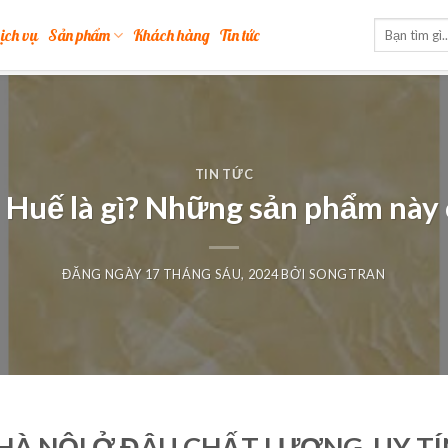
ịch vụ
Sản phẩm
Khách hàng
Tin tức
TIN TỨC
ại Huế là gì? Những sản phẩm này
ĐĂNG NGÀY
17 THÁNG SÁU, 2024
BỞI
SONGTRAN
 HÀ NỘI Ở ĐÂU CHẤT LƯỢNG, UY T