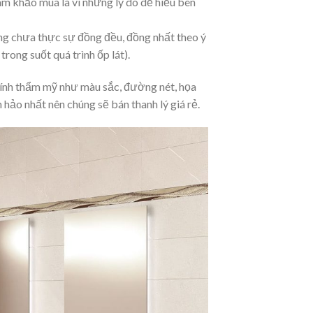
am khảo mua là vì những lý do dễ hiểu bên
úng chưa thực sự đồng đều, đồng nhất theo ý
rong suốt quá trình ốp lát).
tính thẩm mỹ như màu sắc, đường nét, họa
hảo nhất nên chúng sẽ bán thanh lý giá rẻ.