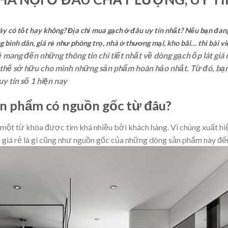
này có tốt hay không? Địa chỉ mua gạch ở đâu uy tín nhất? Nếu bạn đan
g bình dân, giá rẻ như phòng trọ, nhà ở thương mại, kho bãi… thì bài vi
sẽ mang đến những thông tin chi tiết nhất về dòng gạch ốp lát 
có thể sở hữu cho mình những sản phẩm hoàn hảo nhất. Từ đó, bạn
y tín số 1 hiện nay
 Sản phẩm có nguồn gốc từ đâu?
à một từ khóa được tìm khá nhiều bởi khách hàng. Vì chúng xuất h
i giá rẻ là gì cũng như nguồn gốc của những dòng sản phẩm này đế