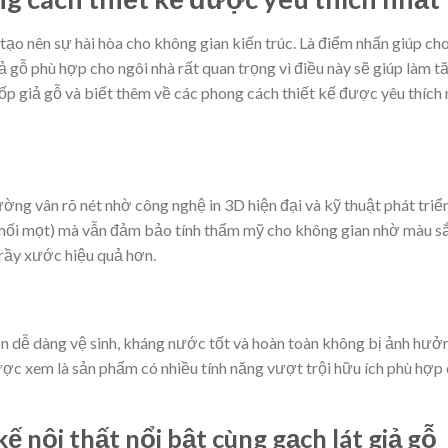
 tạo nên sự hài hòa cho không gian kiến trúc. Là điểm nhấn giúp ch
ả gỗ phù hợp cho ngôi nhà rất quan trọng vì điều này sẽ giúp làm t
ốp giả gỗ và biết thêm về các phong cách thiết kế được yêu thích
ờng vân rõ nét nhờ công nghệ in 3D hiện đại và kỹ thuật phát tri
 mối mọt) mà vẫn đảm bảo tính thẩm mỹ cho không gian nhờ màu sắ
rầy xước hiệu quả hơn.
n dễ dàng vệ sinh, kháng nước tốt và hoàn toàn không bị ảnh hư
c xem là sản phẩm có nhiều tính năng vượt trội hữu ích phù hợp c
kế nội thất nổi bật cùng gạch lát giả gỗ