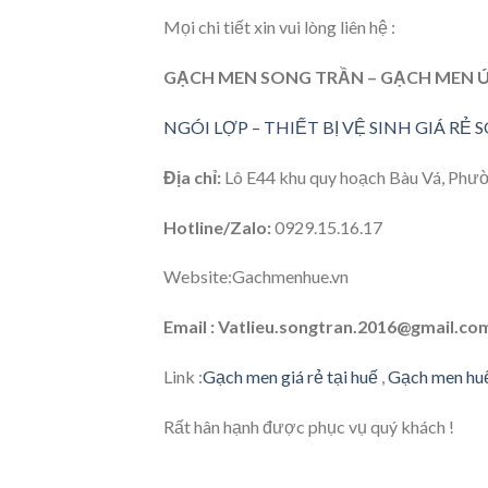
Mọi chi tiết xin vui lòng liên hệ :
GẠCH MEN SONG TRẦN – GẠCH MEN ÚY
NGÓI LỢP – THIẾT BỊ VỆ SINH GIÁ RẺ
Địa chỉ:
Lô E44 khu quy hoạch Bàu Vá, Phư
Hotline/Zalo:
0929.15.16.17
Website:Gachmenhue.vn
Email : Vatlieu.songtran.2016@gmail.co
Link :
Gạch men giá rẻ tại huế
,
Gạch men hu
Rất hân hạnh được phục vụ quý khách !