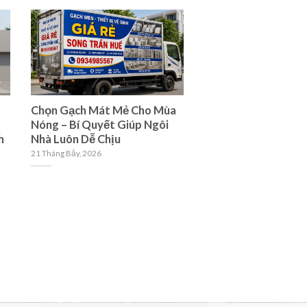
Chọn Gạch Mát Mẻ Cho Mùa
showroom gạch men 
Nóng – Bí Quyết Giúp Ngôi
1 tại Huế – google
h
Nhà Luôn Dễ Chịu
18 Tháng Bảy, 2026
21 Tháng Bảy, 2026