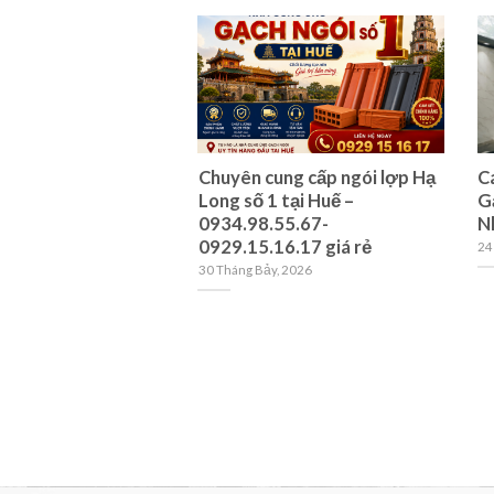
lựa chọn cửa hàng
Chuyên cung cấp ngói lợp Hạ
C
uy tín?
Long số 1 tại Huế –
G
0934.98.55.67-
N
2026
0929.15.16.17 giá rẻ
24
30 Tháng Bảy, 2026