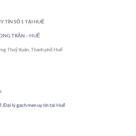
 TÍN SỐ 1 TẠI HUẾ
 SONG TRẦN – HUẾ
ờng Thuỷ Xuân, Thành phố Huế
m
ế
,
Đại lý gạch men uy tín tại Huế