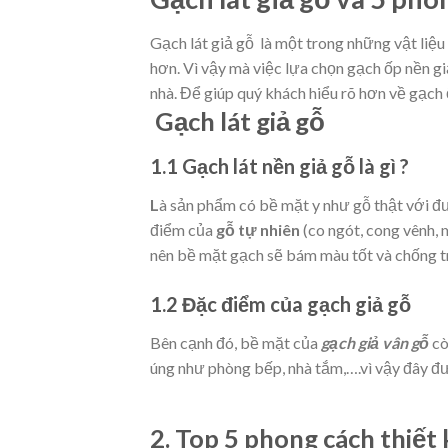
Gạch lát giả gỗ là một trong những vật liệu
hơn. Vì vậy mà việc lựa chọn gạch ốp nền gi
nhà. Để giúp quý khách hiểu rõ hơn về gạch 
Gạch lát giả gỗ
1.1 Gạch lát nền giả gỗ là gì ?
L
à sản phẩm có bề mặt y như gỗ thật với đư
điểm của
gỗ tự nhiên
(co ngót, cong vênh,
nên bề mặt gạch sẽ bám màu tốt và chống t
1.2 Đặc điểm của gạch giả gỗ
Bên cạnh đó, bề mặt của
gạch giả vân gỗ
cò
úng như phòng bếp, nhà tắm,….vì vậy đây đượ
2. Top 5 phong cách thiết 