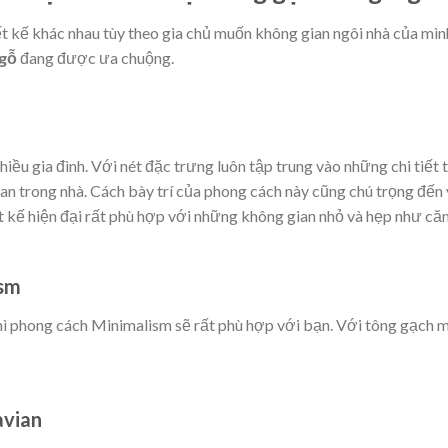
t kế khác nhau tùy theo gia chủ muốn không gian ngôi nhà của mình
 gỗ
đang được ưa chuộng.
ều gia đình. Với nét đặc trưng luôn tập trung vào những chi tiết t
ian trong nhà. Cách bày trí của phong cách này cũng chú trọng đến v
ết kế hiện đại rất phù hợp với những không gian nhỏ và hẹp như că
ism
hì phong cách Minimalism sẽ rất phù hợp với bạn. Với tông gạch mà
avian