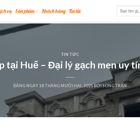
ịch vụ
Sản phẩm
Khách hàng
Tin tức
TIN TỨC
 tại Huế – Đại lý gạch men uy tí
ĐĂNG NGÀY
18 THÁNG MƯỜI HAI, 2025
BỞI
SONGTRAN