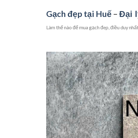
Gạch
đẹp tại Huế
–
Đại 
Làm thế nào để mua gạch đep, điều duy nh