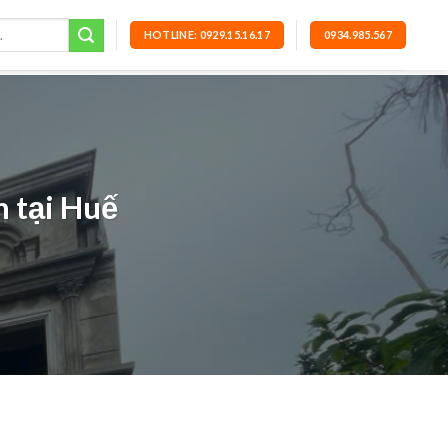
HOTLINE: 0929.15.16.17
0934.985.567
n tại Huế