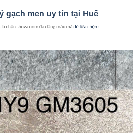
lý gạch men uy tín tại Huế
ất là chọn showroom đa dạng mẫu mã
dễ lựa chọn
: