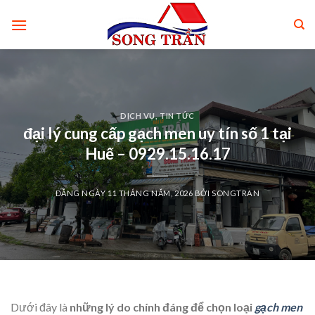
Skip
to
content
DỊCH VỤ
,
TIN TỨC
đại lý cung cấp gạch men uy tín số 1 tại
Huế – 0929.15.16.17
ĐĂNG NGÀY
11 THÁNG NĂM, 2026
BỞI
SONGTRAN
Dưới đây là
những lý do chính đáng để chọn loại
gạch men