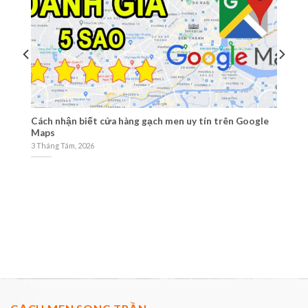
Cách nhận biết cửa hàng gạch men uy tín trên Google
Ti
Maps
1 
3 Tháng Tám, 2026