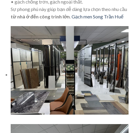
• gạch chống trơn, gạch ngoại thất.
Sự phong phú này giúp bạn dễ dàng lựa chọn theo nhu cầu
từ nhà ở đến công trình lớn
.
Gạch men Song Trần Huế