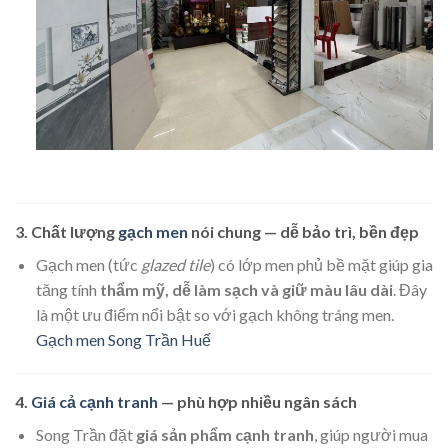
3. Chất lượng
gạch men
nói chung — dễ bảo trì, bền đẹp
Gạch men (tức
glazed tile
) có lớp men phủ bề mặt giúp gia
tăng tính
thẩm mỹ, dễ làm sạch và giữ màu lâu dài
. Đây
là một ưu điểm nổi bật so với gạch không tráng men.
Gạch men Song Trần Huế
4.
Giá cả cạnh tranh
— phù hợp nhiều ngân sách
Song Trần đặt
giá sản phẩm cạnh tranh
, giúp người mua