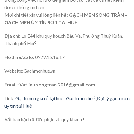
được thời gian hơn.
Mọi chi tiết xin vui lòng liên hệ :
GẠCH MEN SONG TRẦN –
GẠCH MEN ÚY TÍN SỐ 1 TẠI HUẾ
Địa chỉ:
Lô E44 khu quy hoạch Bàu Vá, Phường Thuỷ Xuân,
Thành phố Huế
Hotline/Zalo:
0929.15.16.17
Website:Gachmenhue.vn
Email : Vatlieu.songtran.2016@gmail.com
Link :
Gạch men giá rẻ tại huế
,
Gạch men huế
,
Đại lý gạch men
uy tín tại Huế
Rất hân hạnh được phục vụ quý khách !