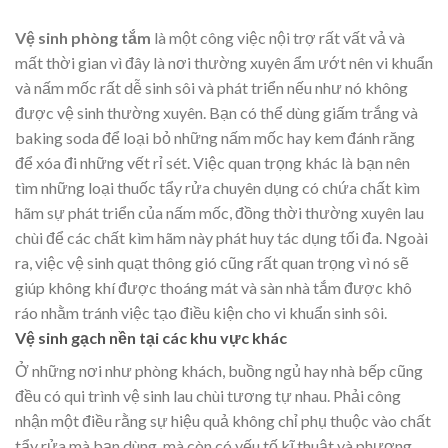
Vệ sinh phòng tắm
là một công việc nội trợ rất vất vả và
mất thời gian vì đây là nơi thường xuyên ẩm ướt nên vi khuẩn
và nấm mốc rất dễ sinh sôi và phát triển nếu như nó không
được vệ sinh thường xuyên. Bạn có thể dùng giấm trắng và
baking soda để loại bỏ những nấm mốc hay kem đánh răng
để xóa đi những vết rỉ sét. Việc quan trọng khác là bạn nên
tìm những loại thuốc tẩy rửa chuyên dụng có chứa chất kìm
hãm sự phát triển của nấm mốc, đồng thời thường xuyên lau
chùi để các chất kìm hãm này phát huy tác dụng tối đa. Ngoài
ra, việc vệ sinh quạt thông gió cũng rất quan trọng vì nó sẽ
giúp không khí được thoáng mát và sàn nhà tắm được khô
ráo nhằm tránh việc tạo điều kiện cho vi khuẩn sinh sôi.
Vệ sinh gạch nền tại các khu vực khác
Ở những nơi như phòng khách, buồng ngủ hay nhà bếp cũng
đều có qui trình vệ sinh lau chùi tương tự nhau. Phải công
nhận một điều rằng sự hiệu quả không chỉ phụ thuộc vào chất
tẩy rửa mà bạn dùng, mà còn có yếu tố kĩ thuật và phương