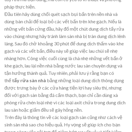
pháp thực hiện.
Đầu tiên hãy dùng chổi quét sạch bụi bẩn trên nền nhà và
dùng bàn chải để loại bỏ các vết bẩn trên khe gạch. Nếu là
những vết bẩn cứng đầu, hãy đổ một chút dung dịch tẩy rửa
vào chúng nhưng hãy tránh làm sàn nhà bị tràn dung dịch lênh
láng. Sau đó chờ khoảng 30 phút để dung dịch thấm vào khe
gạch và các vết bẩn, điều này sẽ giúp việc lau chùi sẽ nhẹ
nhàng hơn. Công việc cuối cùng là chà nhẹ những vết bẩn ở
khe gạch, lau lại nền nhà bằng nước lau sàn chuyên dụng và
tận hưởng thành quả. Tuy nhiên, phải lưu ý rằng bạn có
thể
tẩy rửa sàn nhà
bằng những loại dung dịch thông dụng
được trưng bày ở các cửa hàng tiện lợi hay siêu thị, nhưng
đối với gạch sàn bằng đá cẩm thạch, bạn chỉ cần dùng xà
phòng rửa chén loại nhẹ vì các loại axit chứa trong dung dịch
lau sàn hoặc giấm đều sẽ gây hỏng nền.
Trên đây là thông tin về các loại gạch sàn cũng như cách vệ
sinh sàn nhà sao cho hiệu quả. Hy vọng sẽ giúp ích cho bạn
trong công việc nội trợ để giảm bớt sự vất vả và tiết kiệm