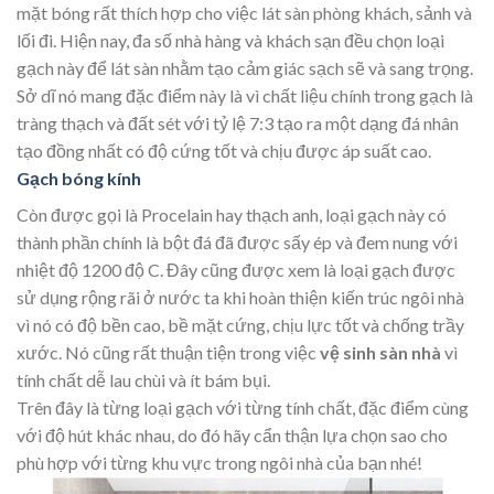
mặt bóng rất thích hợp cho việc lát sàn phòng khách, sảnh và
lối đi. Hiện nay, đa số nhà hàng và khách sạn đều chọn loại
gạch này để lát sàn nhằm tạo cảm giác sạch sẽ và sang trọng.
Sở dĩ nó mang đặc điểm này là vì chất liệu chính trong gạch là
tràng thạch và đất sét với tỷ lệ 7:3 tạo ra một dạng đá nhân
tạo đồng nhất có độ cứng tốt và chịu được áp suất cao.
Gạch bóng kính
Còn được gọi là Procelain hay thạch anh, loại gạch này có
thành phần chính là bột đá đã được sấy ép và đem nung với
nhiệt độ 1200 độ C. Đây cũng được xem là loại gạch được
sử dụng rộng rãi ở nước ta khi hoàn thiện kiến trúc ngôi nhà
vì nó có độ bền cao, bề mặt cứng, chịu lực tốt và chống trầy
xước. Nó cũng rất thuận tiện trong việc
vệ sinh sàn nhà
vì
tính chất dễ lau chùi và ít bám bụi.
Trên đây là từng loại gạch với từng tính chất, đặc điểm cùng
với độ hút khác nhau, do đó hãy cẩn thận lựa chọn sao cho
phù hợp với từng khu vực trong ngôi nhà của bạn nhé!