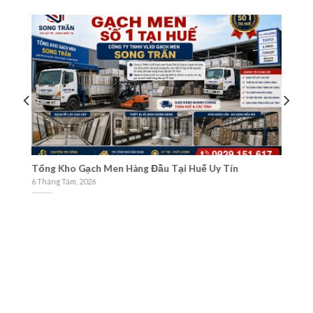
Cách nhận biết cửa hàng gạch men uy tín trên Google
Ti
Maps
1 
3 Tháng Tám, 2026