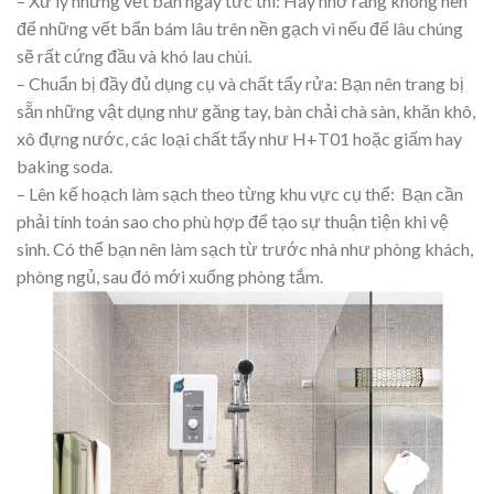
– Xử lý những vết bẩn ngay tức thì: Hãy nhớ rằng không nên
để những vết bẩn bám lâu trên nền gạch vì nếu để lâu chúng
sẽ rất cứng đầu và khó lau chùi.
– Chuẩn bị đầy đủ dụng cụ và chất tẩy rửa: Bạn nên trang bị
sẵn những vật dụng như găng tay, bàn chải chà sàn, khăn khô,
xô đựng nước, các loại chất tẩy như H+T01 hoặc giấm hay
baking soda.
– Lên kế hoạch làm sạch theo từng khu vực cụ thể: Bạn cần
phải tính toán sao cho phù hợp để tạo sự thuận tiện khi vệ
sinh. Có thể bạn nên làm sạch từ trước nhà như phòng khách,
phòng ngủ, sau đó mới xuống phòng tắm.