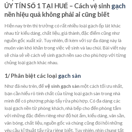
ÚY TÍN SỐ 1 TẠI HUẾ –
Cách vệ sinh
gạch
nền hiệu quả không phải ai cũng biết
Hiện nay trên thị trường có rất nhiều loại gạch ốp lát khác
nhau từ kiểu dáng, chất liệu, giá thành, đặc điểm cũng như
nguồn gốc xuất xứ. Tuy nhiên, đi kèm với sự đa dạng này là
muôn vàn khó khăn trong việc vệ sinh và lau chùi. Bài viết này
sẽ chia sẻ về cách vệ sinh gạch nền sao cho phù hợp với từng
chủng loại gạch khác nhau.
1/ Phân biệt các loại
gạch sàn
Như đã nêu trên, để
vệ sinh gạch sàn
một cách tối ưu nhất,
bạn cần hiểu rõ tính chất của từng loại gạch sàn trong nhà
mình để có phương pháp tẩy rửa phù hợp. Có đa dạng các
loại gạch nền từ phòng khách, nhà bếp cho đến phòng tắm
với những đặc điểm riêng như độ hút ấm, kiểu dáng, vân sần,
vân bóng, chất liệu, nguồn gốc và chúng cũng đòi hỏi những
yêu cầu kĩ thuật tẩy rửa riêng biệt. Tuy nhiên, nhìn chung tất