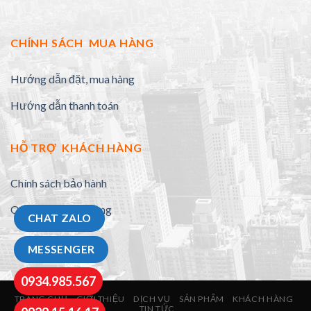
CHÍNH SÁCH MUA HÀNG
Hướng dẫn đặt, mua hàng
Hướng dẫn thanh toán
HỖ TRỢ KHÁCH HÀNG
Chính sách bảo hành
Quy định đổi trả hàng
CHAT ZALO
MESSENGER
0934.985.567
TRANG CHỦ
GIỚI THIỆU
DỊCH VỤ
SẢN PHẨM
KHÁCH HÀNG
TIN TỨC