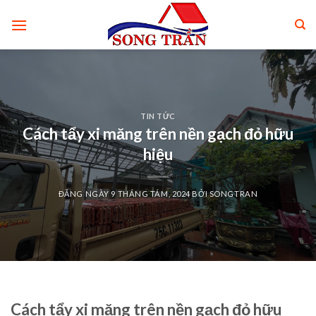
Skip
to
content
TIN TỨC
Cách tẩy xi măng trên nền gạch đỏ hữu
hiệu
ĐĂNG NGÀY
9 THÁNG TÁM, 2024
BỞI
SONGTRAN
Cách tẩy xi măng trên nền gạch đỏ hữu