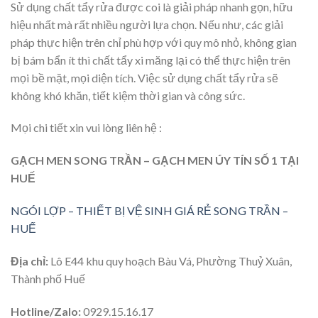
Sử dụng chất tẩy rửa được coi là giải pháp nhanh gọn, hữu
hiệu nhất mà rất nhiều người lựa chọn. Nếu như, các giải
pháp thực hiện trên chỉ phù hợp với quy mô nhỏ, không gian
bị bám bẩn ít thì chất tẩy xi măng lại có thể thực hiện trên
mọi bề mặt, mọi diện tích. Việc sử dụng chất tẩy rửa sẽ
không khó khăn, tiết kiệm thời gian và công sức.
Mọi chi tiết xin vui lòng liên hệ :
GẠCH MEN SONG TRẦN – GẠCH MEN ÚY TÍN SỐ 1 TẠI
HUẾ
NGÓI LỢP – THIẾT BỊ VỆ SINH GIÁ RẺ SONG TRẦN –
HUẾ
Địa chỉ:
Lô E44 khu quy hoạch Bàu Vá, Phường Thuỷ Xuân,
Thành phố Huế
Hotline/Zalo:
0929.15.16.17