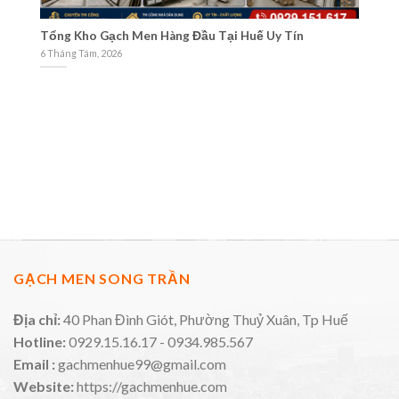
ng Đầu Tại Huế Uy Tín
Cách nhận biết cửa hàng gạch m
Maps
3 Tháng Tám, 2026
GẠCH MEN SONG TRẦN
Địa chỉ:
40 Phan Đình Giót, Phường Thuỷ Xuân, Tp Huế
Hotline:
0929.15.16.17 - 0934.985.567
Email :
gachmenhue99@gmail.com
Website:
https://gachmenhue.com