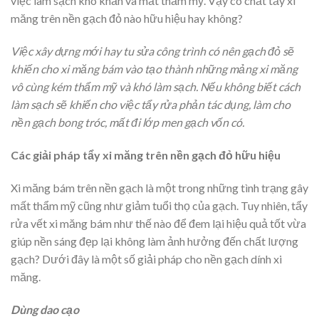
việc làm sạch khó khăn và mất thẩm mỹ. Vậy có chất tẩy xi
măng trên nền gạch đỏ nào hữu hiệu hay không?
Việc xây dựng mới hay tu sửa công trình có nên gạch đỏ sẽ
khiến cho xi măng bám vào tạo thành những mảng xi măng
vô cùng kém thẩm mỹ và khó làm sạch. Nếu không biết cách
làm sạch sẽ khiến cho việc tẩy rửa phản tác dụng, làm cho
nền gạch bong tróc, mất đi lớp men gạch vốn có.
Các giải pháp tẩy xi măng trên nền gạch đỏ hữu hiệu
Xi măng bám trên nền gạch là một trong những tình trạng gây
mất thẩm mỹ cũng như giảm tuổi thọ của gạch. Tuy nhiên, tẩy
rửa vết xi măng bám như thế nào để đem lại hiệu quả tốt vừa
giúp nền sáng đẹp lại không làm ảnh hưởng đến chất lượng
gạch? Dưới đây là một số giải pháp cho nền gạch dính xi
măng.
Dùng dao cạo