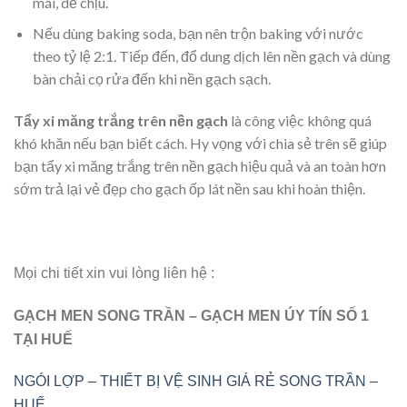
mái, dễ chịu.
Nếu dùng baking soda, bạn nên trộn baking với nước
theo tỷ lệ 2:1. Tiếp đến, đổ dung dịch lên nền gạch và dùng
bàn chải cọ rửa đến khi nền gạch sạch.
Tẩy xi măng trắng trên nền gạch
là công việc không quá
khó khăn nếu bạn biết cách. Hy vọng với chia sẻ trên sẽ giúp
bạn tẩy xi măng trắng trên nền gạch hiệu quả và an toàn hơn
sớm trả lại vẻ đẹp cho gạch ốp lát nền sau khi hoàn thiện.
Mọi chi tiết xin vui lòng liên hệ :
GẠCH MEN SONG TRẦN – GẠCH MEN ÚY TÍN SỐ 1
TẠI HUẾ
NGÓI LỢP – THIẾT BỊ VỆ SINH GIÁ RẺ SONG TRẦN –
HUẾ