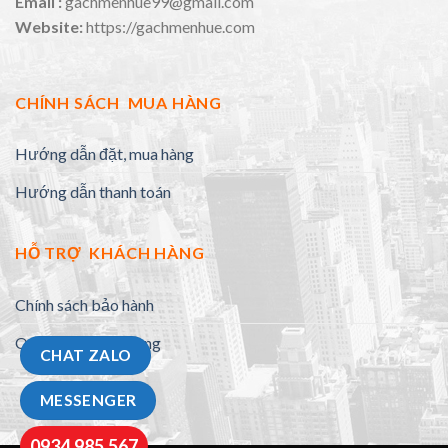
Email :
gachmenhue99@gmail.com
Website:
https://gachmenhue.com
CHÍNH SÁCH MUA HÀNG
Hướng dẫn đặt, mua hàng
Hướng dẫn thanh toán
HỖ TRỢ KHÁCH HÀNG
Chính sách bảo hành
Quy định đổi trả hàng
CHAT ZALO
MESSENGER
0934.985.567