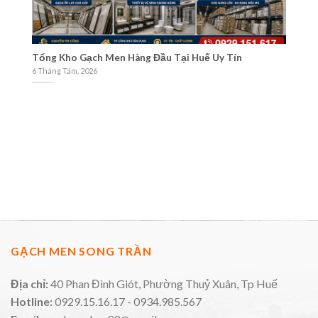
Và
Tổng Kho Gạch Men Hàng Đầu Tại Huế Uy Tín
Cá
M
6 Tháng Tám, 2026
3 
GẠCH MEN SONG TRẦN
Địa chỉ:
40 Phan Đình Giót, Phường Thuỷ Xuân, Tp Huế
Hotline:
0929.15.16.17 - 0934.985.567