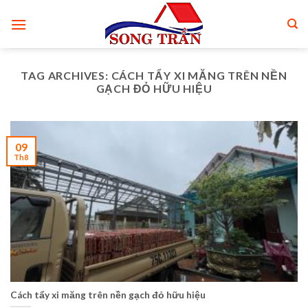
Skip
to
content
TAG ARCHIVES:
CÁCH TẨY XI MĂNG TRÊN NỀN
GẠCH ĐỎ HỮU HIỆU
09
Th8
Cách tẩy xi măng trên nền gạch đỏ hữu hiệu