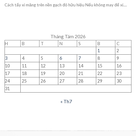
Cách tẩy xi măng trên nền gạch đỏ hữu hiệu Nếu không may để xi....
Tháng Tám 2026
H
B
T
N
S
B
C
1
2
3
4
5
6
7
8
9
10
11
12
13
14
15
16
17
18
19
20
21
22
23
24
25
26
27
28
29
30
31
« Th7