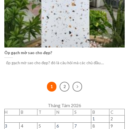
Ôp gạch mờ sao cho đẹp?
ốp gạch mờ sao cho đẹp? đó là câu hỏi mà các chủ đầu....
1
2
Tháng Tám 2026
H
B
T
N
S
B
C
1
2
3
4
5
6
7
8
9