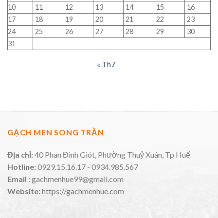
10
11
12
13
14
15
16
17
18
19
20
21
22
23
24
25
26
27
28
29
30
31
« Th7
GẠCH MEN SONG TRẦN
Địa chỉ:
40 Phan Đình Giót, Phường Thuỷ Xuân, Tp Huế
Hotline:
0929.15.16.17 - 0934.985.567
Email :
gachmenhue99@gmail.com
Website:
https://gachmenhue.com