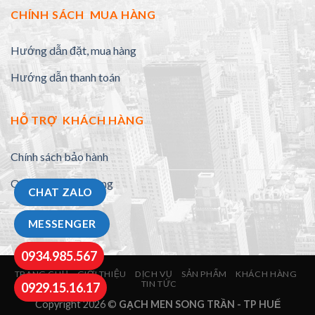
CHÍNH SÁCH MUA HÀNG
Hướng dẫn đặt, mua hàng
Hướng dẫn thanh toán
HỖ TRỢ KHÁCH HÀNG
Chính sách bảo hành
Quy định đổi trả hàng
CHAT ZALO
MESSENGER
0934.985.567
TRANG CHỦ
GIỚI THIỆU
DỊCH VỤ
SẢN PHẨM
KHÁCH HÀNG
TIN TỨC
0929.15.16.17
Copyright 2026 ©
GẠCH MEN SONG TRẦN - TP HUẾ