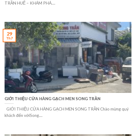
TRẦN HUẾ – KHÁM PHÁ....
29
Th7
GIỚI THIỆU CỬA HÀNG GẠCH MEN SONG TRẦN
GIỚI THIỆU CỬA HÀNG GẠCH MEN SONG TRẦN Chào mừng quý
khách đến vớiSong....