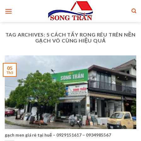
Skip
to
content
TAG ARCHIVES:
5 CÁCH TẨY RONG RÊU TRÊN NỀN
GẠCH VÔ CÙNG HIỆU QUẢ
05
Th5
gạch men giá rẻ tại huế – 0929151617 – 0934985567