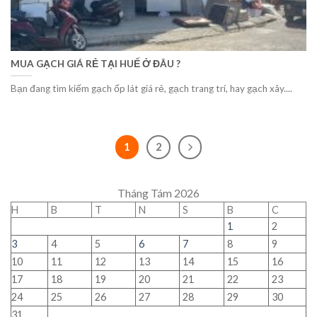
MUA GẠCH GIÁ RẺ TẠI HUẾ Ở ĐÂU ?
Bạn đang tìm kiếm gạch ốp lát giá rẻ, gạch trang trí, hay gạch xây....
1
2
Tháng Tám 2026
H
B
T
N
S
B
C
1
2
3
4
5
6
7
8
9
10
11
12
13
14
15
16
17
18
19
20
21
22
23
24
25
26
27
28
29
30
31