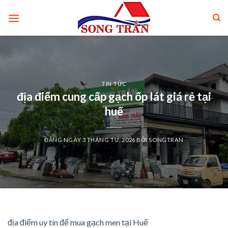
Skip
to
content
TIN TỨC
địa điểm cung cấp gạch ốp lát giá rẻ tại
huế
ĐĂNG NGÀY
3 THÁNG TƯ, 2026
BỞI
SONGTRAN
địa điểm uy tín để mua gạch men tại Huế