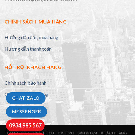
CHÍNH SÁCH MUA HÀNG
Hướng dẫn đặt, mua hàng
Hướng dẫn thanh toán
HỖ TRỢ KHÁCH HÀNG
Chính sách bảo hành
Quy định đổi trả hàng
CHAT ZALO
MESSENGER
0934.985.567
TRANG CHỦ
GIỚI THIỆU
DỊCH VỤ
SẢN PHẨM
KHÁCH HÀNG