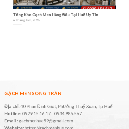
Và
Tổng Kho Gạch Men Hàng Đầu Tại Huế Uy Tín
Cá
M
6 Tháng Tám, 2026
3 
GẠCH MEN SONG TRẦN
Địa chỉ:
40 Phan Đình Giót, Phường Thuỷ Xuân, Tp Huế
Hotline:
0929.15.16.17 - 0934.985.567
Email :
gachmenhue99@gmail.com
Website:
https://gachmenhue.com