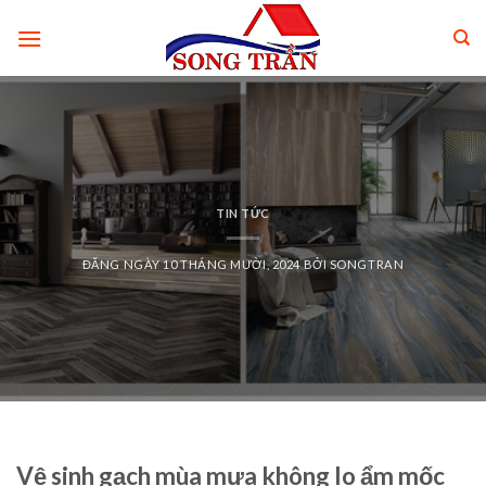
Skip
to
content
TIN TỨC
ĐĂNG NGÀY
10 THÁNG MƯỜI, 2024
BỞI
SONGTRAN
Vệ sinh gạch mùa mưa không lo ẩm mốc