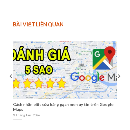
BÀI VIẾT LIÊN QUAN
Cách nhận biết cửa hàng gạch men uy tín trên Google
Ti
Maps
1 
3 Tháng Tám, 2026