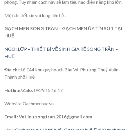
phòng. Tuy nhiên cách này sẽ làm tiêu hao điện năng khá lớn.
Mọi chi tiết xin vui lòng liên hệ :
GẠCH MEN SONG TRẦN – GẠCH MEN ÚY TÍN SỐ 1 TẠI
HUẾ
NGÓI LỢP – THIẾT BỊ VỆ SINH GIÁ RẺ SONG TRẦN –
HUẾ
Địa chỉ:
Lô E44 khu quy hoạch Bàu Vá, Phường Thuỷ Xuân,
Thành phố Huế
Hotline/Zalo:
0929.15.16.17
Website:Gachmenhue.vn
Email : Vatlieu.songtran.2016@gmail.com
Link :
Gạch men giá rẻ tại huế
,
Gạch men huế
,
Đại lý gạch men