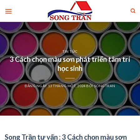
Skip
to
content
TIN TỨC
3 Cách chọn màu sơn phát triển tâm trí
học sinh
ĐĂNG NGÀY
13 THÁNG MỘT, 2024
BỞI
SONGTRAN
Song Trần tư vấn : 3 Cách chọn màu sơn