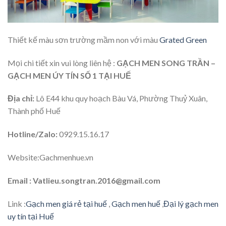
Thiết kế màu sơn trường mầm non với màu
Grated Green
Mọi chi tiết xin vui lòng liên hệ :
GẠCH MEN SONG TRẦN –
GẠCH MEN ÚY TÍN SỐ 1 TẠI HUẾ
Địa chỉ:
Lô E44 khu quy hoạch Bàu Vá, Phường Thuỷ Xuân,
Thành phố Huế
Hotline/Zalo:
0929.15.16.17
Website:Gachmenhue.vn
Email : Vatlieu.songtran.2016@gmail.com
Link :
Gạch men giá rẻ tại huế
,
Gạch men huế
,
Đại lý gạch men
uy tín tại Huế