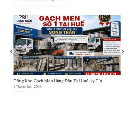
Và
Tổng Kho Gạch Men Hàng Đầu Tại Huế Uy Tín
Cá
M
6 Tháng Tám, 2026
3 