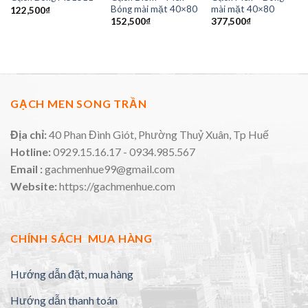
Bóng mài mặt 40×80
mài mặt 40×80
122,500
₫
152,500
₫
377,500
₫
GẠCH MEN SONG TRẦN
Địa chỉ:
40 Phan Đình Giót, Phường Thuỷ Xuân, Tp Huế
Hotline:
0929.15.16.17 - 0934.985.567
Email :
gachmenhue99@gmail.com
Website:
https://gachmenhue.com
CHÍNH SÁCH MUA HÀNG
Hướng dẫn đặt, mua hàng
Hướng dẫn thanh toán