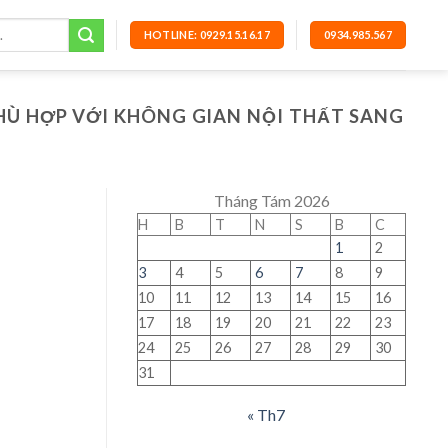
HOTLINE: 0929.15.16.17
0934.985.567
PHÙ HỢP VỚI KHÔNG GIAN NỘI THẤT SANG
Tháng Tám 2026
H
B
T
N
S
B
C
1
2
3
4
5
6
7
8
9
10
11
12
13
14
15
16
17
18
19
20
21
22
23
24
25
26
27
28
29
30
31
« Th7