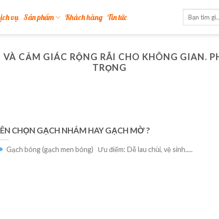
ịch vụ
Sản phẩm
Khách hàng
Tin tức
G VÀ CẢM GIÁC RỘNG RÃI CHO KHÔNG GIAN. 
TRỌNG
ÊN CHỌN GẠCH NHÁM HAY GẠCH MỜ ?
Gạch bóng (gạch men bóng) Ưu điểm: Dễ lau chùi, vệ sinh.....