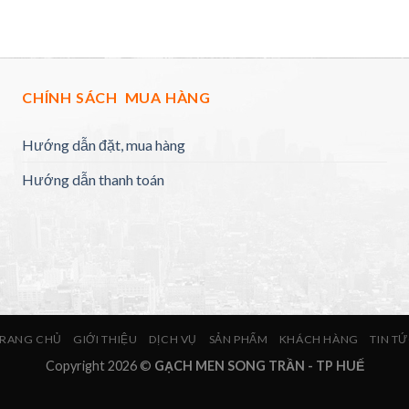
CHÍNH SÁCH MUA HÀNG
Hướng dẫn đặt, mua hàng
Hướng dẫn thanh toán
RANG CHỦ
GIỚI THIỆU
DỊCH VỤ
SẢN PHẨM
KHÁCH HÀNG
TIN T
Copyright 2026 ©
GẠCH MEN SONG TRẦN - TP HUẾ