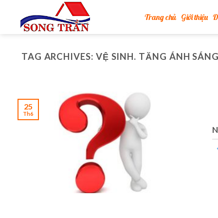
Skip
Trang chủ
Giới thiệu
D
to
content
TAG ARCHIVES:
VỆ SINH. TĂNG ÁNH SÁN
25
Th6
N