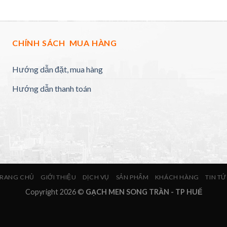
CHÍNH SÁCH MUA HÀNG
Hướng dẫn đặt, mua hàng
Hướng dẫn thanh toán
RANG CHỦ
GIỚI THIỆU
DỊCH VỤ
SẢN PHẨM
KHÁCH HÀNG
TIN T
Copyright 2026 ©
GẠCH MEN SONG TRẦN - TP HUẾ