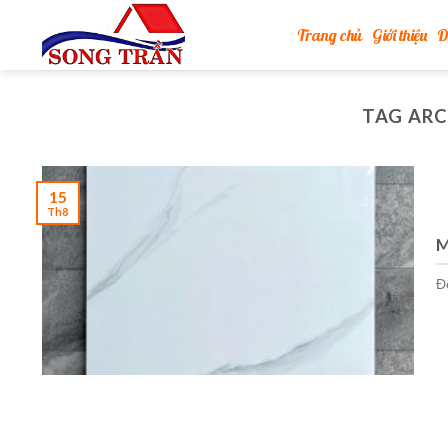
Skip
Trang chủ
Giới thiệu
D
to
content
TAG ARC
15
Th8
M
Đ