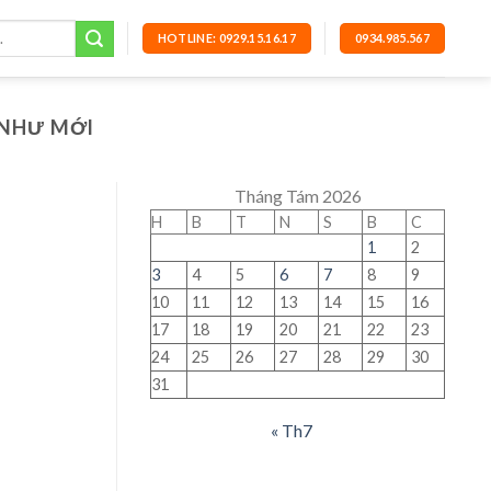
HOTLINE: 0929.15.16.17
0934.985.567
 NHƯ MỚI
Tháng Tám 2026
H
B
T
N
S
B
C
1
2
3
4
5
6
7
8
9
10
11
12
13
14
15
16
17
18
19
20
21
22
23
24
25
26
27
28
29
30
31
« Th7