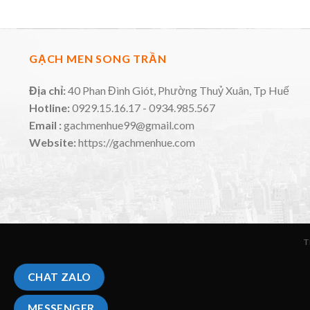
GẠCH MEN SONG TRẦN
Địa chỉ:
40 Phan Đình Giót, Phường Thuỷ Xuân, Tp Huế
Hotline:
0929.15.16.17 - 0934.985.567
Email :
gachmenhue99@gmail.com
Website:
https://gachmenhue.com
T
CHAT ZALO
MESSENGER