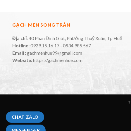
GẠCH MEN SONG TRẦN
Địa chỉ:
40 Phan Đình Giót, Phường Thuỷ Xuân, Tp Huế
Hotline:
0929.15.16.17 - 0934.985.567
Email :
gachmenhue99@gmail.com
Website:
https://gachmenhue.com
T
CHAT ZALO
MESSENGER