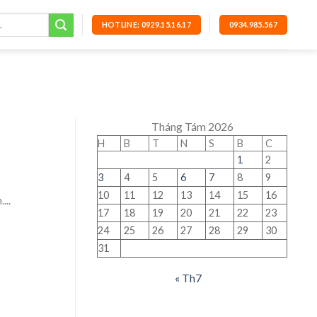
HOTLINE: 0929.15.16.17
0934.985.567
Tháng Tám 2026
H
B
T
N
S
B
C
1
2
3
4
5
6
7
8
9
10
11
12
13
14
15
16
...
17
18
19
20
21
22
23
24
25
26
27
28
29
30
31
« Th7