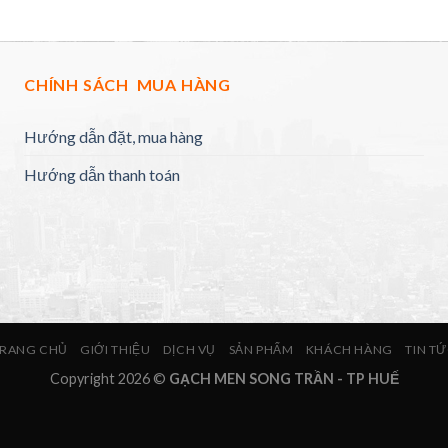
CHÍNH SÁCH MUA HÀNG
Hướng dẫn đặt, mua hàng
Hướng dẫn thanh toán
RANG CHỦ
GIỚI THIỆU
DỊCH VỤ
SẢN PHẨM
KHÁCH HÀNG
TIN T
Copyright 2026 ©
GẠCH MEN SONG TRẦN - TP HUẾ