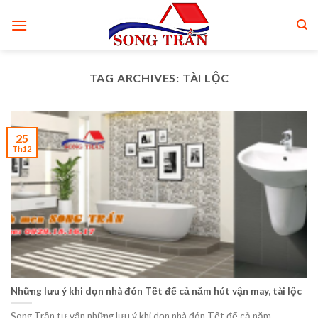
Skip
to
content
TAG ARCHIVES:
TÀI LỘC
25
Th12
Những lưu ý khi dọn nhà đón Tết để cả năm hút vận may, tài lộc
Song Trần tư vấn những lưu ý khi dọn nhà đón Tết để cả năm....