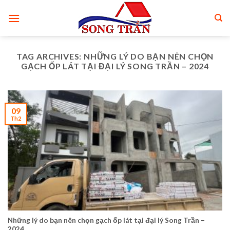
Skip
to
content
TAG ARCHIVES:
NHỮNG LÝ DO BẠN NÊN CHỌN
GẠCH ỐP LÁT TẠI ĐẠI LÝ SONG TRẦN – 2024
09
Th2
Những lý do bạn nên chọn gạch ốp lát tại đại lý Song Trần –
2024