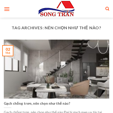
Skip
to
content
TAG ARCHIVES:
NÊN CHỌN NHƯ THẾ NÀO?
02
Th1
Gạch chống trơn, nên chọn như thế nào?
Gạch chống trơn, nên chọn như thế nào Đại lý gạch men uy tín tại....