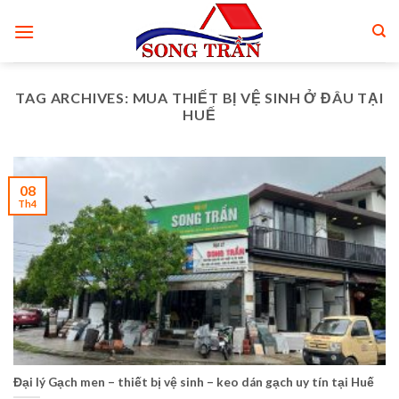
Skip
to
content
TAG ARCHIVES:
MUA THIẾT BỊ VỆ SINH Ở ĐÂU TẠI
HUẾ
08
Th4
Đại lý Gạch men – thiết bị vệ sinh – keo dán gạch uy tín tại Huế