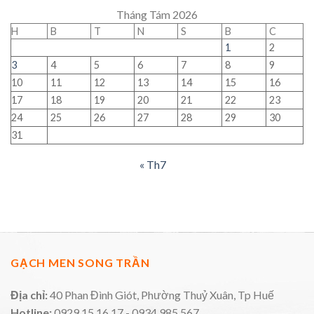
Tháng Tám 2026
H
B
T
N
S
B
C
1
2
3
4
5
6
7
8
9
10
11
12
13
14
15
16
17
18
19
20
21
22
23
24
25
26
27
28
29
30
31
« Th7
GẠCH MEN SONG TRẦN
Địa chỉ:
40 Phan Đình Giót, Phường Thuỷ Xuân, Tp Huế
Hotline:
0929.15.16.17 - 0934.985.567