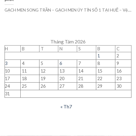
GẠCH MEN SONG TRẦN – GẠCH MEN ÚY TÍN SỐ 1 TẠI HUẾ – Vệ....
Tháng Tám 2026
H
B
T
N
S
B
C
1
2
3
4
5
6
7
8
9
10
11
12
13
14
15
16
17
18
19
20
21
22
23
24
25
26
27
28
29
30
31
« Th7