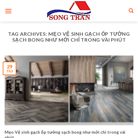
Skip
to
content
TAG ARCHIVES:
MẸO VỆ SINH GẠCH ỐP TƯỜNG
SẠCH BONG NHƯ MỚI CHỈ TRONG VÀI PHÚT
29
Th3
Mẹo Vệ sinh gạch ốp tường sạch bong như mới chỉ trong vài
phút