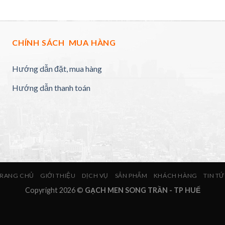
CHÍNH SÁCH MUA HÀNG
Hướng dẫn đặt, mua hàng
Hướng dẫn thanh toán
RANG CHỦ
GIỚI THIỆU
DỊCH VỤ
SẢN PHẨM
KHÁCH HÀNG
TIN T
Copyright 2026 ©
GẠCH MEN SONG TRẦN - TP HUẾ