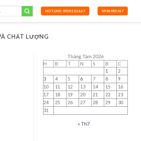
HOTLINE: 0929.15.16.17
0934.985.567
 VÀ CHẤT LƯỢNG
Tháng Tám 2026
H
B
T
N
S
B
C
1
2
3
4
5
6
7
8
9
10
11
12
13
14
15
16
17
18
19
20
21
22
23
24
25
26
27
28
29
30
31
« Th7