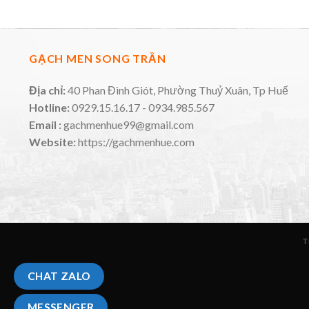
GẠCH MEN SONG TRẦN
Địa chỉ:
40 Phan Đình Giót, Phường Thuỷ Xuân, Tp Huế
Hotline:
0929.15.16.17 - 0934.985.567
Email :
gachmenhue99@gmail.com
Website:
https://gachmenhue.com
T
CHAT ZALO
MESSENGER