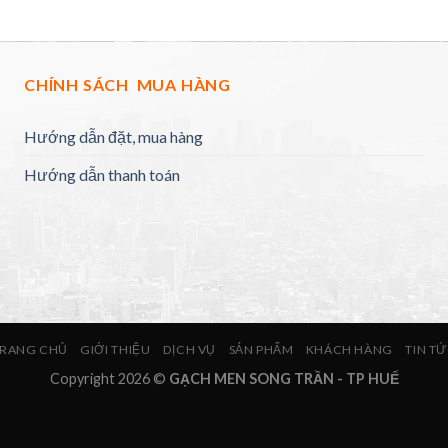
CHÍNH SÁCH MUA HÀNG
Hướng dẫn đặt, mua hàng
Hướng dẫn thanh toán
RANG CHỦ
GIỚI THIỆU
DỊCH VỤ
SẢN PHẨM
KHÁCH HÀNG
TIN T
Copyright 2026 ©
GẠCH MEN SONG TRẦN - TP HUẾ