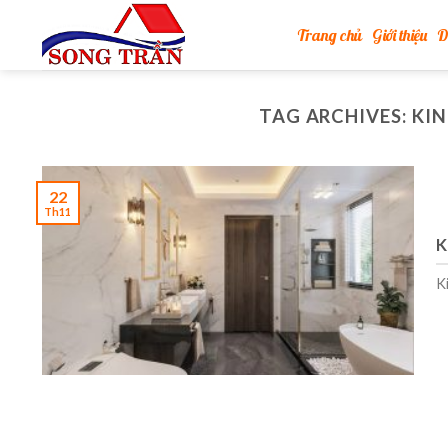
Skip
Trang chủ
Giới thiệu
D
to
content
TAG ARCHIVES:
KIN
22
Th11
K
Ki