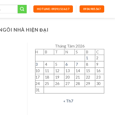
HOTLINE: 0929.15.16.17
0934.985.567
NGÔI NHÀ HIỆN ĐẠI
Tháng Tám 2026
H
B
T
N
S
B
C
1
2
3
4
5
6
7
8
9
10
11
12
13
14
15
16
17
18
19
20
21
22
23
24
25
26
27
28
29
30
31
« Th7