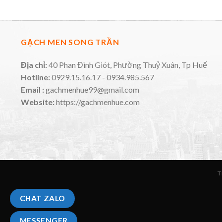
GẠCH MEN SONG TRẦN
Địa chỉ:
40 Phan Đình Giót, Phường Thuỷ Xuân, Tp Huế
Hotline:
0929.15.16.17 - 0934.985.567
Email :
gachmenhue99@gmail.com
Website:
https://gachmenhue.com
T
CHAT ZALO
MESSENGER