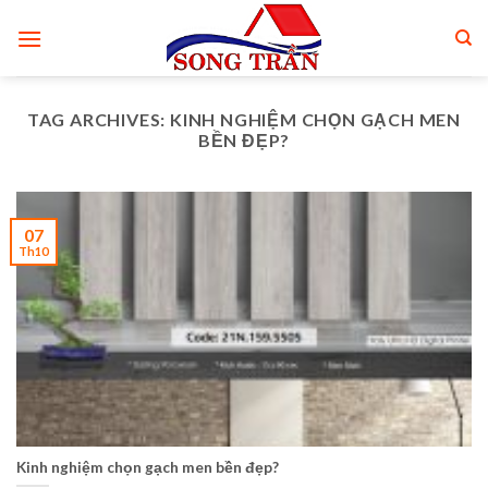
Skip
to
content
TAG ARCHIVES:
KINH NGHIỆM CHỌN GẠCH MEN
BỀN ĐẸP?
07
Th10
Kinh nghiệm chọn gạch men bền đẹp?