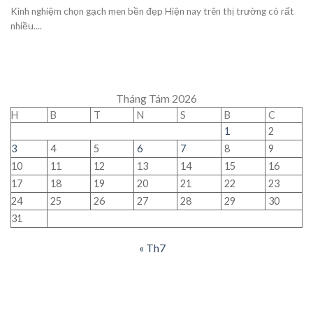
Kinh nghiệm chọn gạch men bền đẹp Hiện nay trên thị trường có rất
nhiều....
Tháng Tám 2026
H
B
T
N
S
B
C
1
2
3
4
5
6
7
8
9
10
11
12
13
14
15
16
17
18
19
20
21
22
23
24
25
26
27
28
29
30
31
« Th7