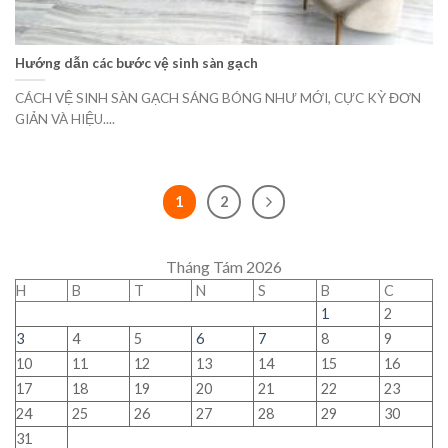
Hướng dẫn các bước vệ sinh sàn gạch
CÁCH VỆ SINH SÀN GẠCH SÁNG BÓNG NHƯ MỚI, CỰC KỲ ĐƠN
GIẢN VÀ HIỆU....
1
2
Tháng Tám 2026
H
B
T
N
S
B
C
1
2
3
4
5
6
7
8
9
10
11
12
13
14
15
16
17
18
19
20
21
22
23
24
25
26
27
28
29
30
31