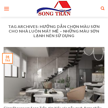
Skip
to
content
TAG ARCHIVES:
HƯỚNG DẪN CHỌN MÀU SƠN
CHO NHÀ LUÔN MÁT MẺ – NHỮNG MÀU SƠN
LẠNH NÊN SỬ DỤNG
31
Th5
Cùng Showroom Song Trần tìm hiểu các mẫu gạch được nhiều