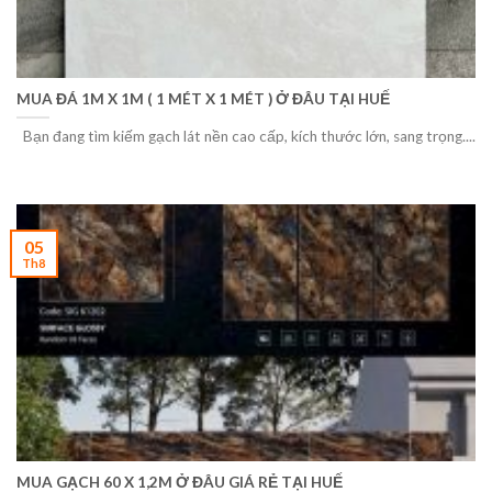
MUA ĐÁ 1M X 1M ( 1 MÉT X 1 MÉT ) Ở ĐÂU TẠI HUẾ
Bạn đang tìm kiếm gạch lát nền cao cấp, kích thước lớn, sang trọng....
05
Th8
MUA GẠCH 60 X 1,2M Ở ĐÂU GIÁ RẺ TẠI HUẾ