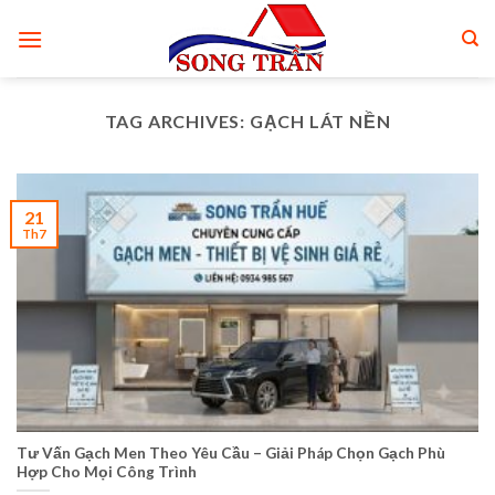
Skip
to
content
TAG ARCHIVES:
GẠCH LÁT NỀN
21
Th7
Tư Vấn Gạch Men Theo Yêu Cầu – Giải Pháp Chọn Gạch Phù
Hợp Cho Mọi Công Trình