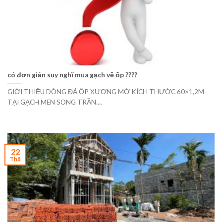
có đơn giản suy nghĩ mua gạch về ốp ????
GIỚI THIỆU DÒNG ĐÁ ỐP XƯƠNG MỜ KÍCH THƯỚC 60×1,2M
TẠI GẠCH MEN SONG TRẦN....
22
Th8