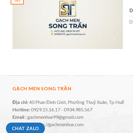
Th7
D
D
GẠCH MEN SONG TRẦN
Địa chỉ:
40 Phan Đình Giót, Phường Thuỷ Xuân, Tp Huế
Hotline:
0929.15.16.17 - 0934.985.567
Email :
gachmenhue99@gmail.com
Website:
https://gachmenhue.com
CHAT ZALO