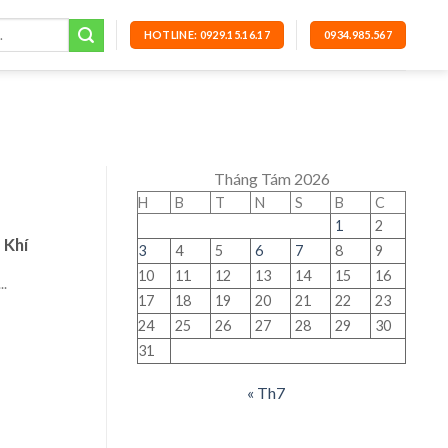
HOTLINE: 0929.15.16.17
0934.985.567
Tháng Tám 2026
H
B
T
N
S
B
C
1
2
 Khí
3
4
5
6
7
8
9
10
11
12
13
14
15
16
.
17
18
19
20
21
22
23
24
25
26
27
28
29
30
31
« Th7