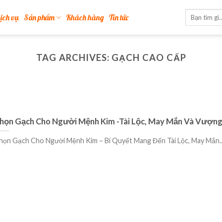
ịch vụ
Sản phẩm
Khách hàng
Tin tức
TAG ARCHIVES:
GẠCH CAO CẤP
họn Gạch Cho Người Mệnh Kim -Tài Lộc, May Mắn Và Vượng
họn Gạch Cho Người Mệnh Kim – Bí Quyết Mang Đến Tài Lộc, May Mắn...