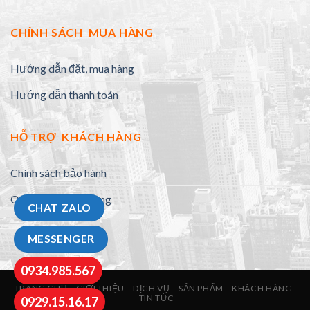
CHÍNH SÁCH MUA HÀNG
Hướng dẫn đặt, mua hàng
Hướng dẫn thanh toán
HỖ TRỢ KHÁCH HÀNG
Chính sách bảo hành
Quy định đổi trả hàng
CHAT ZALO
MESSENGER
0934.985.567
TRANG CHỦ
GIỚI THIỆU
DỊCH VỤ
SẢN PHẨM
KHÁCH HÀNG
TIN TỨC
0929.15.16.17