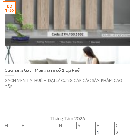
02
Th10
Cửa hàng Gạch Men giá rẻ số 1 tại Huế
GẠCH MEN TẠI HUẾ – ĐẠI LÝ CUNG CẤP CÁC SẢN PHẨM CAO
CẤP –....
Tháng Tám 2026
H
B
T
N
S
B
C
1
2