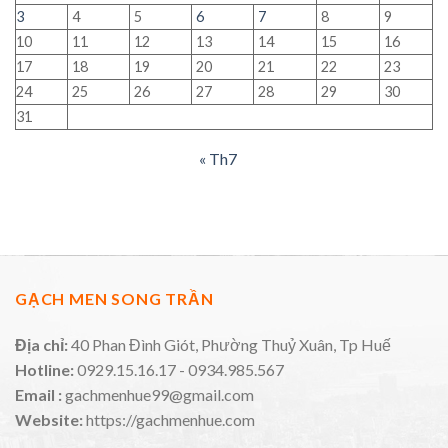
3
4
5
6
7
8
9
10
11
12
13
14
15
16
17
18
19
20
21
22
23
24
25
26
27
28
29
30
31
« Th7
GẠCH MEN SONG TRẦN
Địa chỉ:
40 Phan Đình Giót, Phường Thuỷ Xuân, Tp Huế
Hotline:
0929.15.16.17 - 0934.985.567
Email :
gachmenhue99@gmail.com
Website:
https://gachmenhue.com