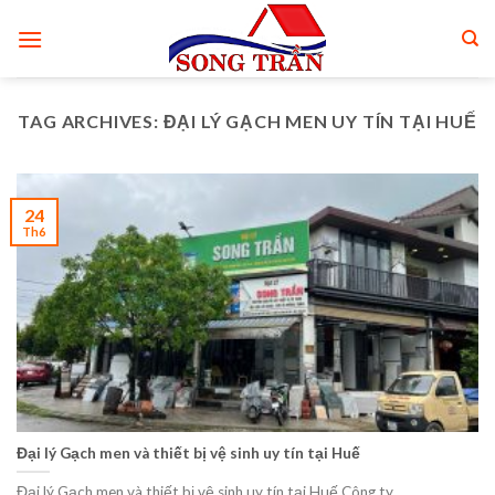
Skip
to
content
TAG ARCHIVES:
ĐẠI LÝ GẠCH MEN UY TÍN TẠI HUẾ
24
Th6
Đại lý Gạch men và thiết bị vệ sinh uy tín tại Huế
Đại lý Gạch men và thiết bị vệ sinh uy tín tại Huế Công ty....