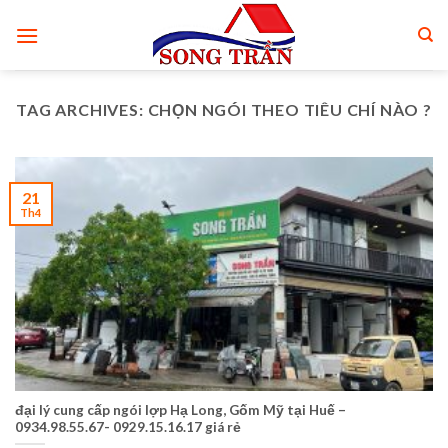
Skip
to
content
TAG ARCHIVES:
CHỌN NGÓI THEO TIÊU CHÍ NÀO ?
21
Th4
đại lý cung cấp ngói lợp Hạ Long, Gốm Mỹ tại Huế –
0934.98.55.67- 0929.15.16.17 giá rẻ