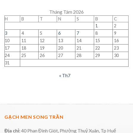
Tháng Tám 2026
H
B
T
N
S
B
C
1
2
3
4
5
6
7
8
9
10
11
12
13
14
15
16
17
18
19
20
21
22
23
24
25
26
27
28
29
30
31
« Th7
GẠCH MEN SONG TRẦN
Địa chỉ:
40 Phan Đình Giót, Phường Thuỷ Xuân, Tp Huế