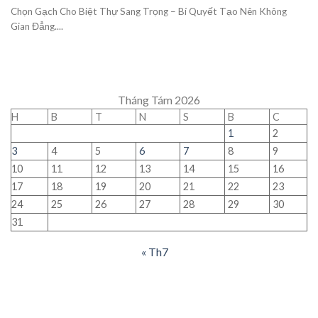
Chọn Gạch Cho Biệt Thự Sang Trọng – Bí Quyết Tạo Nên Không
Gian Đẳng....
Tháng Tám 2026
H
B
T
N
S
B
C
1
2
3
4
5
6
7
8
9
10
11
12
13
14
15
16
17
18
19
20
21
22
23
24
25
26
27
28
29
30
31
« Th7