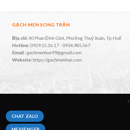
GẠCH MEN SONG TRẦN
Địa chỉ:
40 Phan Đình Giót, Phường Thuỷ Xuân, Tp Huế
Hotline:
0929.15.16.17 - 0934.985.567
Email :
gachmenhue99@gmail.com
Website:
https://gachmenhue.com
T
CHAT ZALO
MESSENGER