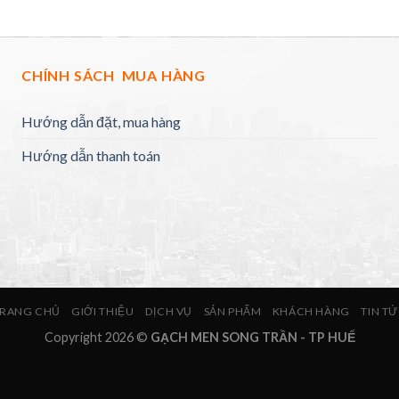
CHÍNH SÁCH MUA HÀNG
Hướng dẫn đặt, mua hàng
Hướng dẫn thanh toán
RANG CHỦ
GIỚI THIỆU
DỊCH VỤ
SẢN PHẨM
KHÁCH HÀNG
TIN T
Copyright 2026 ©
GẠCH MEN SONG TRẦN - TP HUẾ