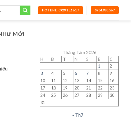
HOTLINE: 0929.15.16.17
0934.985.567
 NHƯ MỚI
Tháng Tám 2026
H
B
T
N
S
B
C
1
2
hiệu
3
4
5
6
7
8
9
10
11
12
13
14
15
16
17
18
19
20
21
22
23
24
25
26
27
28
29
30
31
« Th7