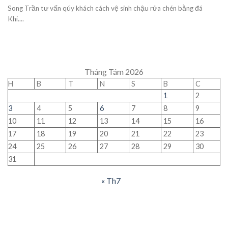
Song Trần tư vấn qúy khách cách vệ sinh chậu rửa chén bằng đá
Khi....
Tháng Tám 2026
H
B
T
N
S
B
C
1
2
3
4
5
6
7
8
9
10
11
12
13
14
15
16
17
18
19
20
21
22
23
24
25
26
27
28
29
30
31
« Th7