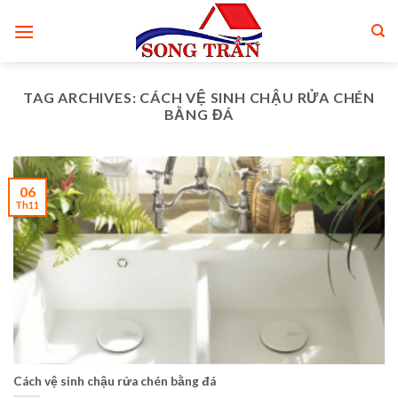
Skip
to
content
TAG ARCHIVES:
CÁCH VỆ SINH CHẬU RỬA CHÉN
BẰNG ĐÁ
06
Th11
Cách vệ sinh chậu rửa chén bằng đá